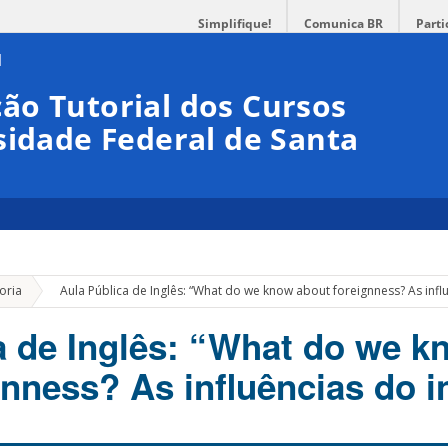
Simplifique!
Comunica BR
Parti
ão Tutorial dos Cursos
sidade Federal de Santa
»
oria
Aula Pública de Inglês: “What do we know about foreignness? As influ
a de Inglês: “What do we k
gnness? As influências do i