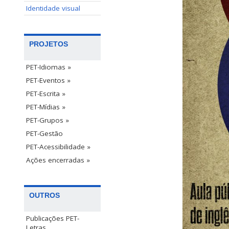
Identidade visual
PROJETOS
PET-Idiomas »
PET-Eventos »
PET-Escrita »
PET-Mídias »
PET-Grupos »
PET-Gestão
PET-Acessibilidade »
Ações encerradas »
OUTROS
Publicações PET-
Letras