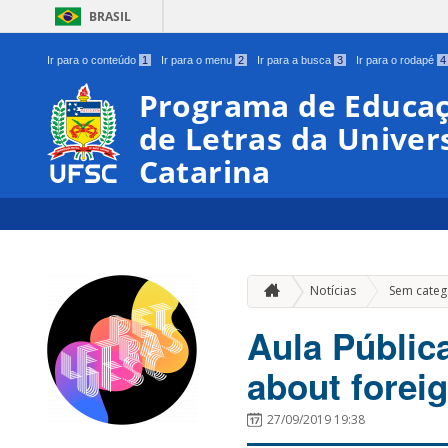
BRASIL
Ir para o conteúdo
1
Ir para o menu
2
Ir para a busca
3
Ir para o rodapé
4
Programa de Educaç
de Letras da Univer
Catarina
Notícias
Sem categ
Aula Públic
about forei
27/09/2019 19:38