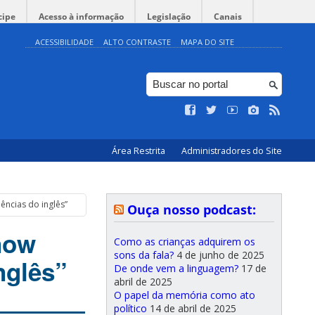
cipe
Acesso à informação
Legislação
Canais
ACESSIBILIDADE
ALTO CONTRASTE
MAPA DO SITE
Área Restrita
Administradores do Site
ências do inglês”
Ouça nosso podcast:
now
Como as crianças adquirem os
sons da fala?
4 de junho de 2025
nglês”
De onde vem a linguagem?
17 de
abril de 2025
O papel da memória como ato
político
14 de abril de 2025