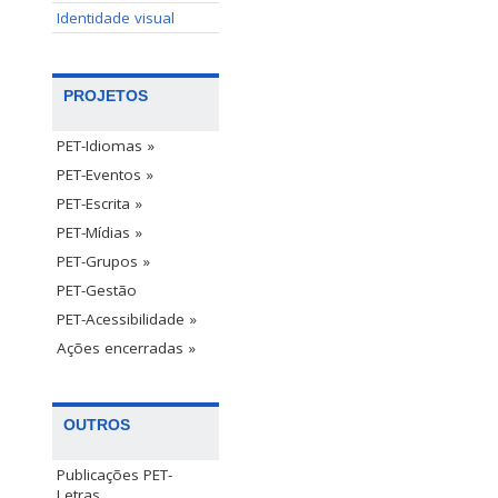
Identidade visual
PROJETOS
PET-Idiomas »
PET-Eventos »
PET-Escrita »
PET-Mídias »
PET-Grupos »
PET-Gestão
PET-Acessibilidade »
Ações encerradas »
OUTROS
Publicações PET-
Letras