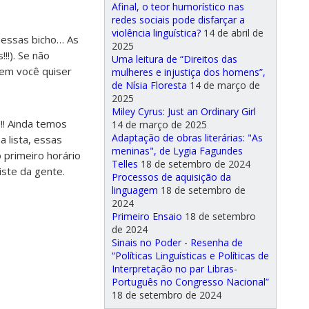
Afinal, o teor humorístico nas
redes sociais pode disfarçar a
violência linguística?
14 de abril de
dessas bicho… As
2025
!!). Se não
Uma leitura de “Direitos das
uem você quiser
mulheres e injustiça dos homens”,
de Nísia Floresta
14 de março de
2025
Miley Cyrus: Just an Ordinary Girl
!! Ainda temos
14 de março de 2025
Adaptação de obras literárias: "As
 lista, essas
meninas", de Lygia Fagundes
 primeiro horário
Telles
18 de setembro de 2024
iste da gente.
Processos de aquisição da
linguagem
18 de setembro de
2024
Primeiro Ensaio
18 de setembro
de 2024
Sinais no Poder - Resenha de
“Políticas Linguísticas e Políticas de
Interpretação no par Libras-
Português no Congresso Nacional”
18 de setembro de 2024