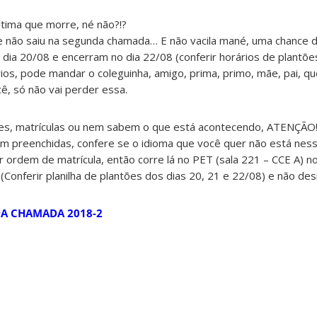
tima que morre, né não?!?
e não saiu na segunda chamada… E não vacila mané, uma chance 
 dia 20/08 e encerram no dia 22/08 (conferir horários de plantões!
ios, pode mandar o coleguinha, amigo, prima, primo, mãe, pai, q
ê, só não vai perder essa.
es, matrículas ou nem sabem o que está acontecendo, ATENÇÃO!
 preenchidas, confere se o idioma que você quer não está nessa
ordem de matrícula, então corre lá no PET (sala 221 – CCE A) no
 (Conferir planilha de plantões dos dias 20, 21 e 22/08) e não des
NDA CHAMADA 2018-2