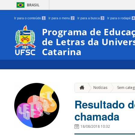
BRASIL
Ir para o conteúdo
1
Ir para o menu
2
Ir para a busca
3
Ir para o rodapé
4
Programa de Educaç
de Letras da Univer
Catarina
Notícias
Sem categ
Resultado d
chamada
18/08/2018 10:32