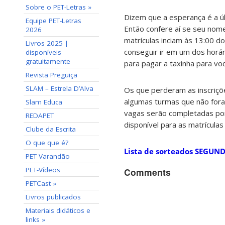
Sobre o PET-Letras »
Dizem que a esperança é a úl
Equipe PET-Letras
Então confere aí se seu nom
2026
matrículas inciam às 13:00 do
Livros 2025 |
conseguir ir em um dos horár
disponíveis
gratuitamente
para pagar a taxinha para voc
Revista Preguiça
SLAM – Estrela D’Alva
Os que perderam as inscriçõ
algumas turmas que não foram
Slam Educa
vagas serão completadas por 
REDAPET
disponível para as matrículas
Clube da Escrita
O que que é?
Lista de sorteados SEGU
PET Varandão
PET-Vídeos
Comments
PETCast »
Livros publicados
Materiais didáticos e
links »