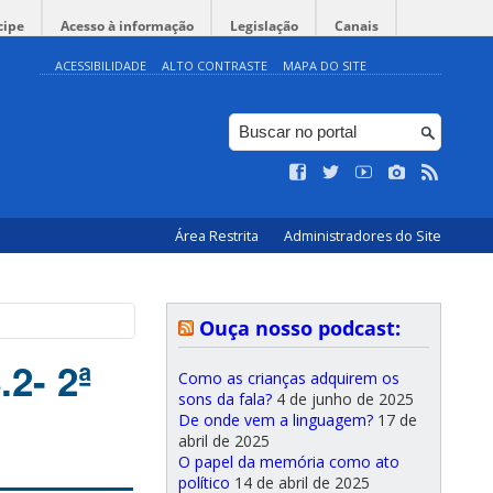
cipe
Acesso à informação
Legislação
Canais
ACESSIBILIDADE
ALTO CONTRASTE
MAPA DO SITE
Área Restrita
Administradores do Site
Ouça nosso podcast:
2- 2ª
Como as crianças adquirem os
sons da fala?
4 de junho de 2025
De onde vem a linguagem?
17 de
abril de 2025
O papel da memória como ato
político
14 de abril de 2025