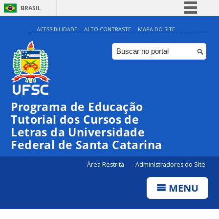
BRASIL
Simplifique!
ACESSIBILIDADE
ALTO CONTRASTE
MAPA DO SITE
Comunica BR
Participe
Acesso à informação
Legislação
Programa de Educação
Canais
Tutorial dos Cursos de
Letras da Universidade
Federal de Santa Catarina
Área Restrita
Administradores do Site
MENU