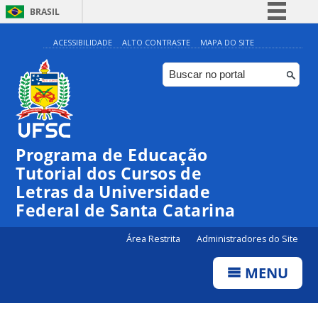
BRASIL
Simplifique!
ACESSIBILIDADE
ALTO CONTRASTE
MAPA DO SITE
Comunica BR
Participe
Acesso à informação
Legislação
Programa de Educação
Canais
Tutorial dos Cursos de
Letras da Universidade
Federal de Santa Catarina
Área Restrita
Administradores do Site
MENU