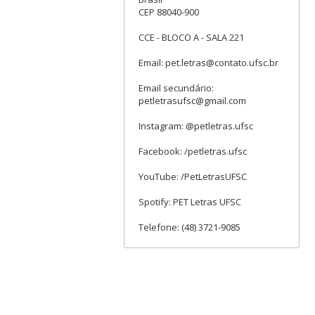
CEP 88040-900
CCE - BLOCO A - SALA 221
Email: pet.letras@contato.ufsc.br
Email secundário:
petletrasufsc@gmail.com
Instagram: @petletras.ufsc
Facebook: /petletras.ufsc
YouTube: /PetLetrasUFSC
Spotify: PET Letras UFSC
Telefone: (48) 3721-9085