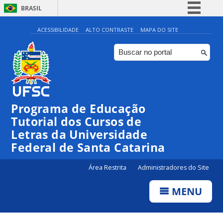
BRASIL
Simplifique!
ACESSIBILIDADE
ALTO CONTRASTE
MAPA DO SITE
Comunica BR
Participe
Acesso à informação
Legislação
Programa de Educação
Canais
Tutorial dos Cursos de
Letras da Universidade
Federal de Santa Catarina
Área Restrita
Administradores do Site
MENU