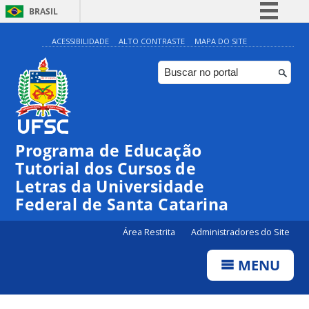
BRASIL
Simplifique!
ACESSIBILIDADE
ALTO CONTRASTE
MAPA DO SITE
Comunica BR
Participe
Acesso à informação
Legislação
Programa de Educação
Canais
Tutorial dos Cursos de
Letras da Universidade
Federal de Santa Catarina
Área Restrita
Administradores do Site
MENU