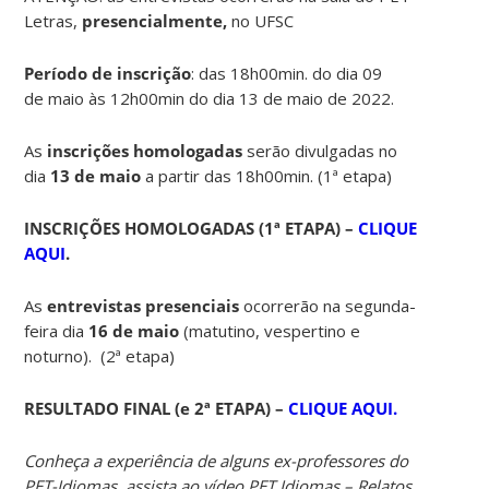
Letras,
presencialmente,
no UFSC
Período de inscrição
: das 18h00min. do dia 09
de maio às 12h00min do dia 13 de maio de 2022.
As
inscrições homologadas
serão divulgadas no
dia
13 de maio
a partir das 18h00min. (1ª etapa)
INSCRIÇÕES HOMOLOGADAS (1ª ETAPA) –
CLIQUE
AQUI
.
As
entrevistas presenciais
ocorrerão na segunda-
feira dia
16 de maio
(matutino, vespertino e
noturno). (2ª etapa)
RESULTADO FINAL (e 2ª ETAPA) –
CLIQUE AQUI.
Conheça a experiência de alguns ex-professores do
PET-Idiomas, assista ao vídeo PET Idiomas – Relatos