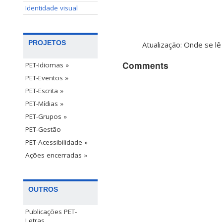
Identidade visual
PROJETOS
Atualização: Onde se lê
Comments
PET-Idiomas »
PET-Eventos »
PET-Escrita »
PET-Mídias »
PET-Grupos »
PET-Gestão
PET-Acessibilidade »
Ações encerradas »
OUTROS
Publicações PET-
Letras