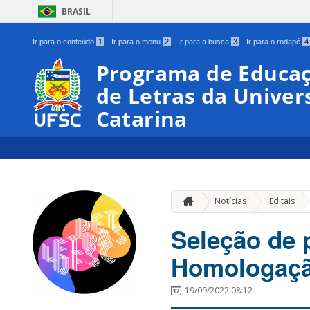
BRASIL
Ir para o conteúdo
1
Ir para o menu
2
Ir para a busca
3
Ir para o rodapé
4
Programa de Educaç
de Letras da Univer
Catarina
»
Notícias
Editais
Seleção de 
Homologaçã
19/09/2022 08:12