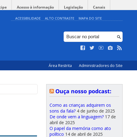
cipe
Acesso à informação
Legislação
Canais
ACESSIBILIDADE
ALTO CONTRASTE
MAPA DO SITE
Área Restrita
Administradores do Site
Ouça nosso podcast:
Como as crianças adquirem os
sons da fala?
4 de junho de 2025
De onde vem a linguagem?
17 de
abril de 2025
O papel da memória como ato
político
14 de abril de 2025