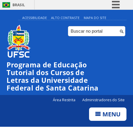
BRASIL
Simplifique!
ACESSIBILIDADE
ALTO CONTRASTE
MAPA DO SITE
Comunica BR
Participe
Acesso à informação
Legislação
Programa de Educação
Canais
Tutorial dos Cursos de
Letras da Universidade
Federal de Santa Catarina
Área Restrita
Administradores do Site
MENU