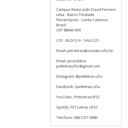
Campus Reitor João David Ferreira
Lima - Bairro Trindade
Florianópolis - Santa Catarina -
Brasil
CEP 88040-900
CCE - BLOCO A - SALA 221
Email: pet.letras@contato.ufsc.br
Email secundário:
petletrasufsc@gmail.com
Instagram: @petletras.ufsc
Facebook: /petletras.ufsc
YouTube: /PetLetrasUFSC
Spotify: PET Letras UFSC
Telefone: (48) 3721-9085