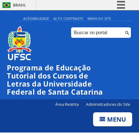
BRASIL
Simplifique!
ACESSIBILIDADE
ALTO CONTRASTE
MAPA DO SITE
Comunica BR
Participe
Acesso à informação
Legislação
Programa de Educação
Canais
Tutorial dos Cursos de
Letras da Universidade
Federal de Santa Catarina
Área Restrita
Administradores do Site
MENU