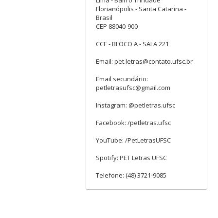
Lima - Bairro Trindade
Florianópolis - Santa Catarina -
Brasil
CEP 88040-900
CCE - BLOCO A - SALA 221
Email: pet.letras@contato.ufsc.br
Email secundário:
petletrasufsc@gmail.com
Instagram: @petletras.ufsc
Facebook: /petletras.ufsc
YouTube: /PetLetrasUFSC
Spotify: PET Letras UFSC
Telefone: (48) 3721-9085