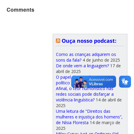
Comments
Ouça nosso podcast:
Como as crianças adquirem os
sons da fala?
4 de junho de 2025
De onde vem a linguagem?
17 de
abril de 2025
O papel da memória como ato
político
14 de abril de 2025
Afinal, o teor humorístico nas
redes sociais pode disfarçar a
violência linguística?
14 de abril de
2025
Uma leitura de “Direitos das
mulheres e injustiça dos homens”,
de Nísia Floresta
14 de março de
2025
Miley Cyrus: Just an Ordinary Girl