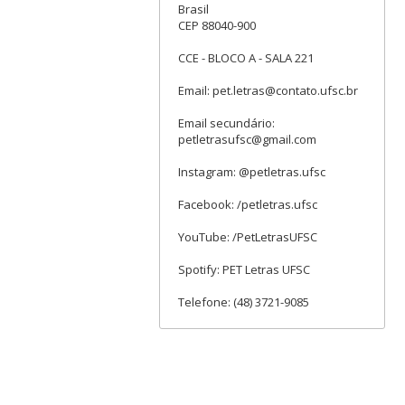
Brasil
CEP 88040-900
CCE - BLOCO A - SALA 221
Email: pet.letras@contato.ufsc.br
Email secundário:
petletrasufsc@gmail.com
Instagram: @petletras.ufsc
Facebook: /petletras.ufsc
YouTube: /PetLetrasUFSC
Spotify: PET Letras UFSC
Telefone: (48) 3721-9085