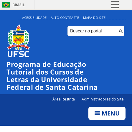
BRASIL
Simplifique!
ACESSIBILIDADE
ALTO CONTRASTE
MAPA DO SITE
Comunica BR
Participe
Acesso à informação
Legislação
Programa de Educação
Canais
Tutorial dos Cursos de
Letras da Universidade
Federal de Santa Catarina
Área Restrita
Administradores do Site
MENU