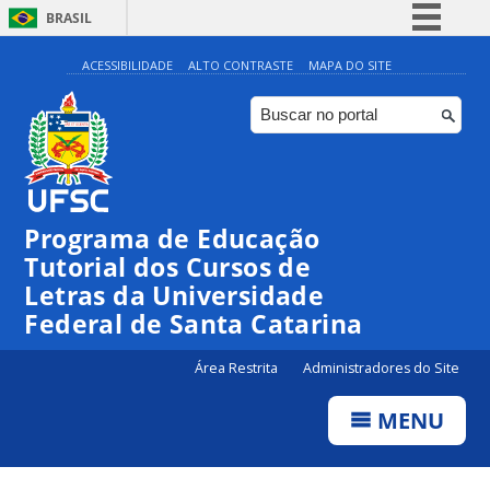
BRASIL
Simplifique!
ACESSIBILIDADE
ALTO CONTRASTE
MAPA DO SITE
Comunica BR
Participe
Acesso à informação
Legislação
Programa de Educação
Canais
Tutorial dos Cursos de
Letras da Universidade
Federal de Santa Catarina
Área Restrita
Administradores do Site
MENU