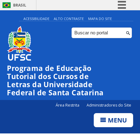
BRASIL
Simplifique!
ACESSIBILIDADE
ALTO CONTRASTE
MAPA DO SITE
Comunica BR
Participe
Acesso à informação
Legislação
Programa de Educação
Canais
Tutorial dos Cursos de
Letras da Universidade
Federal de Santa Catarina
Área Restrita
Administradores do Site
MENU