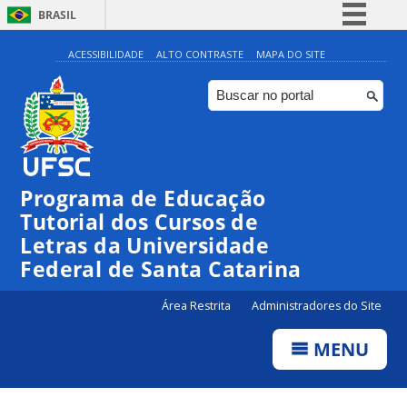
BRASIL
Simplifique!
ACESSIBILIDADE
ALTO CONTRASTE
MAPA DO SITE
Comunica BR
Participe
Acesso à informação
Legislação
Programa de Educação
Canais
Tutorial dos Cursos de
Letras da Universidade
Federal de Santa Catarina
Área Restrita
Administradores do Site
MENU