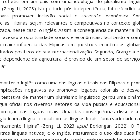
 refletiu em um país com uma ideologia do pluralismo linguís
mo (Zeng; Li, 2023). No período pós-independência, foi defendido 
para promover inclusão social e ascensão econômica. S
que as Filipinas sejam relevantes e competitivas no contexto gl
izada, neste caso, o Inglês. Assim, a consequência de manter a lí
or acesso a oportunidade sociais e econômicas, facilitando a co
do maior influência das Filipinas em questões econômicas globai
ultados positivos de sua internacionalização. Segundo, Grangeia 
te dependente da agricultura; é provido de um setor de servi
ia”.
 manter o Inglês como uma das línguas oficiais das Filipinas e p
implicações negativas ao promover legados coloniais e desval
A tentativa de manter um pluralismo linguístico gerou uma dinâm
gua oficial nos diversos setores da vida pública e educaciona
romoção das línguas locais. Uma das consequências disso é a
lutinam a língua colonial com as línguas locais: “uma variedade na
intamente filipina’’ (Zeng; Li, 2023
apud
Borlongan, 2022). O 
tras línguas nativas) e o Inglês, misturando o uso das duas lí