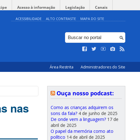
cipe
Acesso à informação
Legislação
Canais
ACESSIBILIDADE
ALTO CONTRASTE
MAPA DO SITE
Área Restrita
Administradores do Site
Ouça nosso podcast:
as nas
Como as crianças adquirem os
sons da fala?
4 de junho de 2025
De onde vem a linguagem?
17 de
abril de 2025
O papel da memória como ato
político
14 de abril de 2025