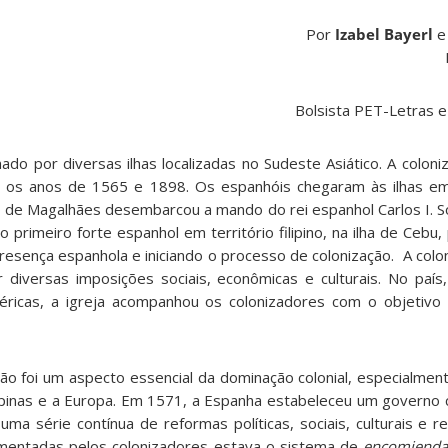
Por
Izabel Bayerl
Bolsista PET-Letras e
ado por diversas ilhas localizadas no Sudeste Asiático. A coloniz
tre os anos de 1565 e 1898. Os espanhóis chegaram às ilhas 
 de Magalhães desembarcou a mando do rei espanhol Carlos I.
o primeiro forte espanhol em território filipino, na ilha de Cebu
resença espanhola e iniciando o processo de colonização. A colo
or diversas imposições sociais, econômicas e culturais. No paí
éricas, a igreja acompanhou os colonizadores com o objetivo
ção foi um aspecto essencial da dominação colonial, especialmen
lipinas e a Europa. Em 1571, a Espanha estabeleceu um governo c
uma série contínua de reformas políticas, sociais, culturais e rel
ementadas pelos colonizadores estava o sistema de
encomienda