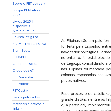
Sobre o PET-Letras »
Equipe PET-Letras
2026
Livros 2025 |
disponíveis
gratuitamente
Revista Preguiça
As Filipinas são um país form
SLAM – Estrela D’Alva
foi feita pela Espanha, en
Slam Educa
navegador português Fernão
REDAPET
no entanto, foi estabelecido 
de Legazpi, consolidando a p
Clube da Escrita
nas Filipinas foi marcada p
O que que é?
colônias espanholas nas Am
PET Varandão
povos nativos.
PET-Vídeos
PETCast »
Esse processo de catoliciza
Livros publicados
grande distância entre as Fi
Materiais didáticos e
e, a partir daí, implementou 
links »
2023). Entre as ações impl