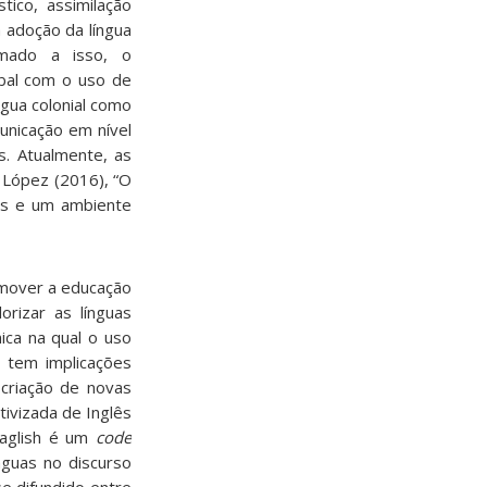
tico, assimilação
a adoção da língua
omado a isso, o
obal com o uso de
ngua colonial como
municação em nível
s. Atualmente, as
e López (2016), “O
ços e um ambiente
romover a educação
orizar as línguas
ica na qual o uso
l tem implicações
 criação de novas
tivizada de Inglês
Taglish é um
code
nguas no discurso