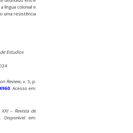
e difundido entre
 língua colonial e
mo uma resistência
 de Estudios
2024
tion Review
, v. 5, p.
24960
. Acesso em:
 XXI – Revista de
. Disponível em: