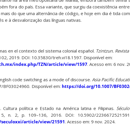
inante na área metropolitana de Manila, embora também tenha s
ém fora do país. Essa variante, que surgiu da coexistência entre a
ou mais do que uma alternância de código, e hoje em dia é tida co
ês e à desvalorização das línguas nativas.
as en el contexto del sistema colonial español.
Tzintzun. Revista
 87-102, 2019. DOI: 10.35830/treh.vi18.1597. Disponível em:
ch.mx/index.php/TZN/article/view/1597
. Acesso em: 6 nov. 
nglish code switching as a mode of discourse.
Asia Pacific Educa
7/BF03024960. Disponível em:
https://doi.org/10.1007/BF030
Cultura política e Estado na América latina e Filipinas.
Século
 v. 5, n. 2, p. 109–136, 2016. DOI: 10.5902/2236672521591
/seculoxxi/article/view/21591
. Acesso em: 9 nov. 2024.