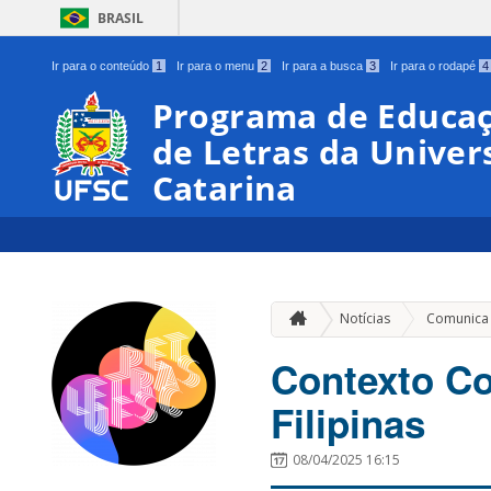
BRASIL
Ir para o conteúdo
1
Ir para o menu
2
Ir para a busca
3
Ir para o rodapé
4
Programa de Educaç
de Letras da Univer
Catarina
Notícias
Comunica
Contexto Col
Filipinas
08/04/2025 16:15