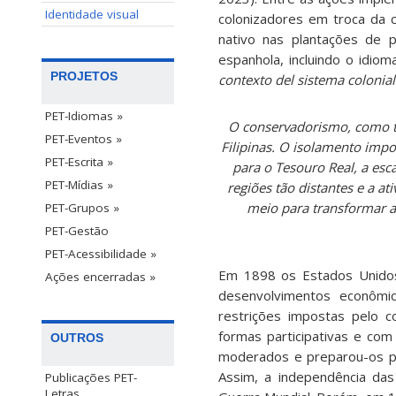
Identidade visual
colonizadores em troca da c
nativo nas plantações de 
espanhola, incluindo o idio
PROJETOS
contexto del sistema colonia
PET-Idiomas »
O conservadorismo, como tr
PET-Eventos »
Filipinas. O isolamento impo
PET-Escrita »
para o Tesouro Real, a esc
PET-Mídias »
regiões tão distantes e a at
meio para transformar a
PET-Grupos »
PET-Gestão
PET-Acessibilidade »
Em 1898 os Estados Unidos 
Ações encerradas »
desenvolvimentos econômic
restrições impostas pelo c
formas participativas e com
OUTROS
moderados e preparou-os par
Assim, a independência das
Publicações PET-
Letras