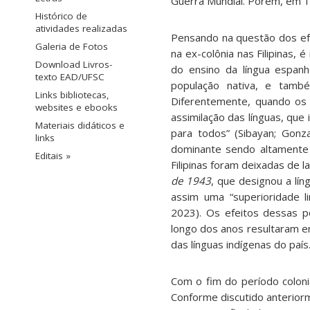
Guerra Mundial. Porém, em 19
Histórico de
atividades realizadas
Pensando na questão dos efei
Galeria de Fotos
na ex-colônia nas Filipinas,
Download Livros-
do ensino da língua espanh
texto EAD/UFSC
população nativa, e també
Links bibliotecas,
Diferentemente, quando os E
websites e ebooks
assimilação das línguas, que 
Materiais didáticos e
para todos” (Sibayan; Gon
links
dominante sendo altamente 
Editais »
Filipinas foram deixadas de l
de 1943
, que designou a lín
assim uma “superioridade li
2023). Os efeitos dessas pol
longo dos anos resultaram em 
das línguas indígenas do país
Com o fim do período colonial
Conforme discutido anterior