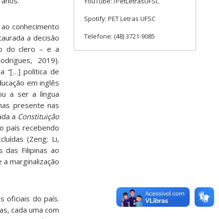
 anos.
YouTube: /PetLetrasUFSC
Spotify: PET Letras UFSC
o ao conhecimento
Telefone: (48) 3721-9085
staurada a decisão
ão do clero – e a
odrigues, 2019).
 “[…] política de
educação em inglês
u a ser a língua
enas presente nas
rada a
Constituição
no país recebendo
luídas (Zeng; Li,
 das Filipinas ao
e a marginalização
 oficiais do país.
das, cada uma com