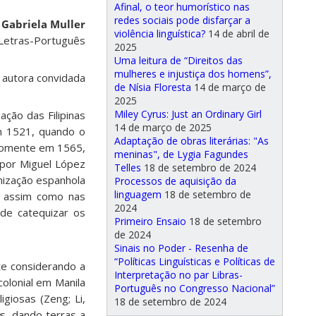
Afinal, o teor humorístico nas
redes sociais pode disfarçar a
e
Gabriela Muller
violência linguística?
14 de abril de
Letras-Português
2025
Uma leitura de “Direitos das
mulheres e injustiça dos homens”,
 autora convidada
de Nísia Floresta
14 de março de
2025
Miley Cyrus: Just an Ordinary Girl
ação das Filipinas
14 de março de 2025
em 1521, quando o
Adaptação de obras literárias: "As
 Somente em 1565,
meninas", de Lygia Fagundes
, por Miguel López
Telles
18 de setembro de 2024
nização espanhola
Processos de aquisição da
linguagem
18 de setembro de
s, assim como nas
2024
 de catequizar os
Primeiro Ensaio
18 de setembro
de 2024
Sinais no Poder - Resenha de
“Políticas Linguísticas e Políticas de
te considerando a
Interpretação no par Libras-
olonial em Manila
Português no Congresso Nacional”
igiosas (Zeng; Li,
18 de setembro de 2024
s, dando terras a