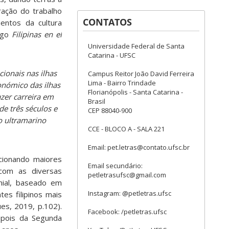
ração do trabalho
CONTATOS
entos da cultura
tigo
Filipinas en el
Universidade Federal de Santa
Catarina - UFSC
ionais nas ilhas
Campus Reitor João David Ferreira
Lima - Bairro Trindade
conómico das ilhas
Florianópolis - Santa Catarina -
azer carreira em
Brasil
de três séculos e
CEP 88040-900
o ultramarino
CCE - BLOCO A - SALA 221
Email: pet.letras@contato.ufsc.br
cionando maiores
Email secundário:
 com as diversas
petletrasufsc@gmail.com
onial, baseado em
Instagram: @petletras.ufsc
es filipinos mais
es, 2019, p.102).
Facebook: /petletras.ufsc
depois da Segunda