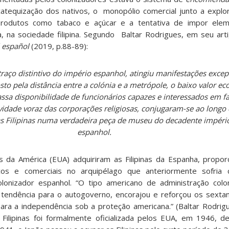
atequização dos nativos, o monopólio comercial junto a explo
produtos como tabaco e açúcar e a tentativa de impor elem
ma, na sociedade filipina. Segundo Baltar Rodrigues, em seu ar
l español
(2019, p.88-89):
aço distintivo do império espanhol, atingiu manifestações excepc
sto pela distância entre a colónia e a metrópole, o baixo valor e
assa disponibilidade de funcionários capazes e interessados em f
ividade voraz das corporações religiosas, conjugaram-se ao longo 
s Filipinas numa verdadeira peça de museu do decadente impéri
espanhol.
da América (EUA) adquiriram as Filipinas da Espanha, propor
os e comerciais no arquipélago que anteriormente sofria
olonizador espanhol. “O tipo americano de administração col
 tendência para o autogoverno, encorajou e reforçou os sextant
a a independência sob a proteção americana.” (Baltar Rodrigu
 Filipinas foi formalmente oficializada pelos EUA, em 1946, 