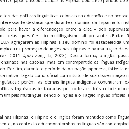
41, o Japão passou a ocupar as Filipinas pelo curto período de 3
tos das políticas linguísticas coloniais na educação e no acess
 é interessante destacar que durante o domínio da Espanha foi in
ola para haver a diferenciação entre a elite – sob supervis
m pelas questões do multilinguismo ali presente (Baltar R
UA agregaram as Filipinas a seu domínio foi estabelecida uma
implicou na promoção do inglês nas Filipinas e na instituição da 
zalez, 2011
apud
Zeng; Li, 2023). Dessa forma, o inglês passo
ensinada nas escolas, mas em contrapartida as línguas indíg
ado. Por fim, durante o período da ocupação japonesa, foi instau
gua nativa Tagalo como oficial com intuito de sua disseminação 
nguística”; porém, as demais línguas indígenas continuaram exc
íticas linguísticas instauradas por todos os três colonizadores
um país multilíngue, sendo o Inglês e o Tagalo línguas oficiais, 
.
 nas Filipinas, o Filipino e o Inglês foram mantidos como línguas
mente, no contexto educacional ambas as línguas são contempla