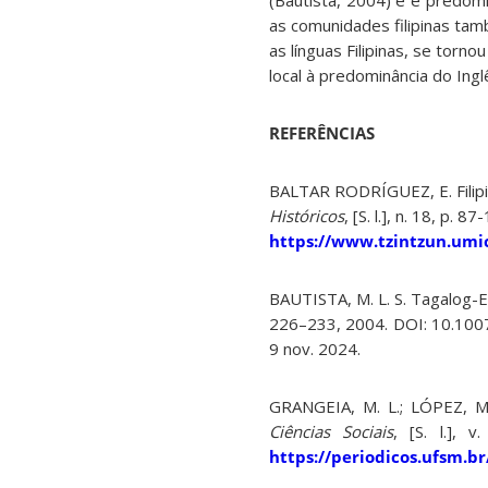
(Bautista, 2004) e é predom
as comunidades filipinas tamb
as línguas Filipinas, se torn
local à predominância do Ingl
REFERÊNCIAS
BALTAR RODRÍGUEZ, E. Filipin
Históricos
, [S. l.], n. 18, p.
https://www.tzintzun.umi
BAUTISTA, M. L. S. Tagalog-E
226–233, 2004. DOI: 10.100
9 nov. 2024.
GRANGEIA, M. L.; LÓPEZ, M. 
Ciências Sociais
, [S. l.],
https://periodicos.ufsm.br