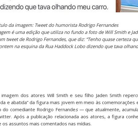
tulo da imagem: Tweet do humorista Rodrigo Fernandes
gem é uma edição que utiliza no fundo a foto de Will Smith e J
um tweet de Rodrigo Fernandes, que diz: “Tenho quase certeza que
ontem na esquina da Rua Haddock Lobo dizendo que tava olhand
imagem dos atores Will Smith e seu filho Jaden Smith reperc
nsada e abatida” da figura mais jovem em meio às comemorações e
ão do comediante Rodrigo Fernande
s —
que atualmente, acumula
witter. Após a publicação relacionada aos atores, a figura conh
re os assuntos mais comentados nas mídias.