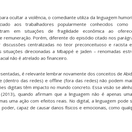
 ocultar a violência, o comediante utiliza da linguagem humorís
iado aos trabalhadores popularmente conhecidos como ‘fl
ntram em situações de fragilidade econômica ao ofere
 remuneração. Porém, diferente do episódio citado nos parágra
r discussões centralizadas no teor preconceituoso e racista ex
 situações direcionadas a Mbappé e Jaden – renomadas estre
cial não é atrelado ao financeiro.
resentadas, é relevante lembrar novamente dos conceitos de Abid
e (dentro das redes) e offline (fora das redes) não podem ma
es digitais têm impacto no mundo concreto. Essa visão se ali
r (2013), quando afirmam que a linguagem não é apenas um
as uma ação com efeitos reais. No digital, a linguagem pode s
poder, capaz de causar danos físicos e emocionais, como qualq