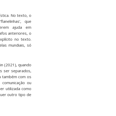
tica. No texto, o
anelinhas’, que
cerem ajuda em
fos anteriores, o
plícito no texto.
las mundiais, só
in (2021), quando
is ser separados,
nha também com os
a comunicação ou
er utilizada como
uer outro tipo de