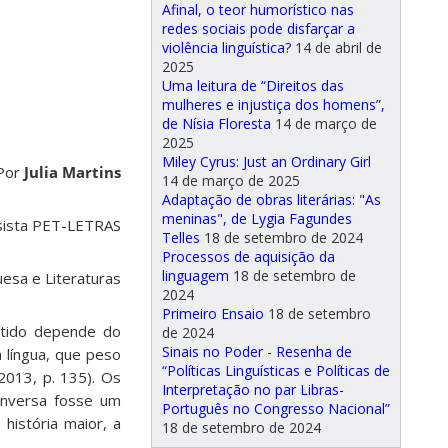
Afinal, o teor humorístico nas
redes sociais pode disfarçar a
violência linguística?
14 de abril de
2025
Uma leitura de “Direitos das
mulheres e injustiça dos homens”,
de Nísia Floresta
14 de março de
2025
Miley Cyrus: Just an Ordinary Girl
or
Julia Martins
14 de março de 2025
Adaptação de obras literárias: "As
meninas", de Lygia Fagundes
TRAS
Telles
18 de setembro de 2024
Processos de aquisição da
linguagem
18 de setembro de
eraturas
2024
Primeiro Ensaio
18 de setembro
entido depende do
de 2024
Sinais no Poder - Resenha de
à língua, que peso
“Políticas Linguísticas e Políticas de
2013, p. 135). Os
Interpretação no par Libras-
onversa fosse um
Português no Congresso Nacional”
história maior, a
18 de setembro de 2024