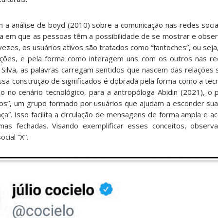
m a análise de boyd (2010) sobre a comunicação nas redes socia
em que as pessoas têm a possibilidade de se mostrar e observ
ezes, os usuários ativos são tratados como “fantoches”, ou seja
ções, e pela forma como interagem uns com os outros nas re
ilva, as palavras carregam sentidos que nascem das relações soc
essa construção de significados é dobrada pela forma como a tec
do no cenário tecnológico, para a antropóloga Abidin (2021), o 
ados”, um grupo formado por usuários que ajudam a esconder sua
ça”. Isso facilita a circulação de mensagens de forma ampla e ace
rmas fechadas. Visando exemplificar esses conceitos, obser
cial “X”.