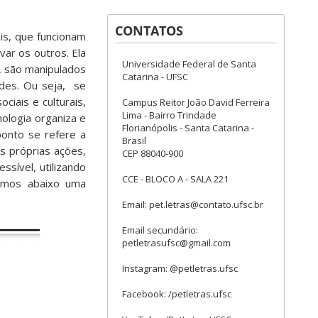
CONTATOS
is, que funcionam
ar os outros. Ela
Universidade Federal de Santa
, são manipulados
Catarina - UFSC
des. Ou seja, se
iais e culturais,
Campus Reitor João David Ferreira
Lima - Bairro Trindade
nologia organiza e
Florianópolis - Santa Catarina -
ponto se refere a
Brasil
s próprias ações,
CEP 88040-900
ssível, utilizando
CCE - BLOCO A - SALA 221
vamos abaixo uma
Email: pet.letras@contato.ufsc.br
Email secundário:
petletrasufsc@gmail.com
Instagram: @petletras.ufsc
Facebook: /petletras.ufsc