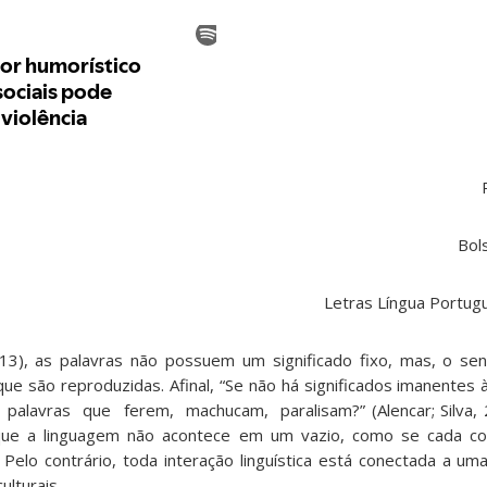
P
Bolsista PET-LE
tras Língua Portuguesa e Lit
013), as palavras não possuem um significado fixo, mas, o s
ue são reproduzidas. Afinal, “Se não há significados imanentes 
as palavras que ferem, machucam, paralisam?” (Alencar; Silva, 
ue a linguagem não acontece em um vazio, como se cada c
elo contrário, toda interação linguística está conectada a uma 
ulturais.