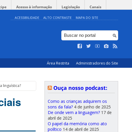
cipe
Acesso à informação
Legislação
Canais
ACESSIBILIDADE
ALTO CONTRASTE
MAPA DO SITE
Área Restrita
Administradores do Site
 linguística?
Ouça nosso podcast:
ciais
Como as crianças adquirem os
sons da fala?
4 de junho de 2025
De onde vem a linguagem?
17 de
abril de 2025
O papel da memória como ato
político
14 de abril de 2025