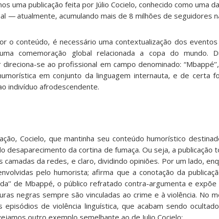
s uma publicação feita por Júlio Cocielo, conhecido como uma da
nal
—
atualmente, acumulando mais de 8 milhões de seguidores n
 o conteúdo, é necessário uma contextualização dos eventos 
uma comemoração global relacionada a copa do mundo. D
ador direciona-se ao profissional em campo denominado: “Mbappé
humorística em conjunto da linguagem internauta, e de certa f
 ao indivíduo afrodescendente.
ação, Cocielo, que mantinha seu conteúdo humorístico destinado
 do desaparecimento da cortina de fumaça. Ou seja, a publicação
s camadas da redes, e claro, dividindo opiniões. Por um lado, enq
volvidas pelo humorista; afirma que a conotação da publicaçã
ápida’’ de Mbappé, o público refratado contra-argumenta e expõe
guras negras sempre são vinculadas ao crime e à violência. No m
pisódios de violência linguística, que acabam sendo ocultado
vejamos outro exemplo semelhante ao de Julio Cocielo: