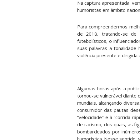
Na captura apresentada, vemo
humoristas em âmbito nacio
Para compreendermos melhor
de 2018, tratando-se de 
futebolísticos, o influenci
suas palavras a tonalidade 
violência presente e dirigida
Algumas horas após a public
tornou-se vulnerável diante
mundiais, alcançando diversa
consumidor das pautas desen
“velocidade’’ e à “corrida r
de racismo, dos quais, as fi
bombardeados por inúmeros e
humorística. Nesse sentido, 