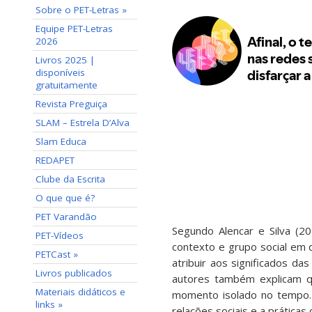
Sobre o PET-Letras »
Equipe PET-Letras
2026
Livros 2025 |
disponíveis
gratuitamente
Revista Preguiça
SLAM – Estrela D’Alva
Slam Educa
REDAPET
Clube da Escrita
Le
O que que é?
PET Varandão
Segundo Alencar e Silva (2
PET-Vídeos
contexto e grupo social em q
PETCast »
atribuir aos significados d
Livros publicados
autores também explicam q
Materiais didáticos e
momento isolado no tempo. P
links »
relações sociais e a práticas c