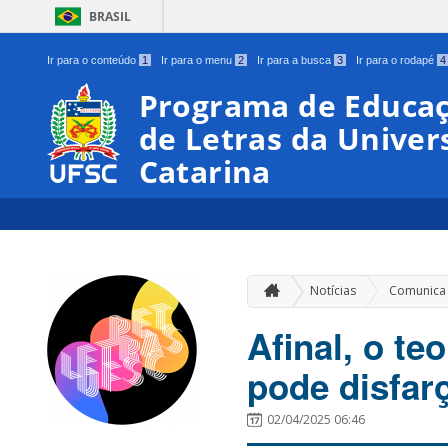
BRASIL
Ir para o conteúdo
1
Ir para o menu
2
Ir para a busca
3
Ir para o rodapé
4
Programa de Educaç
de Letras da Univer
Catarina
Notícias
Comunica
Afinal, o te
pode disfarç
02/04/2025 06:46