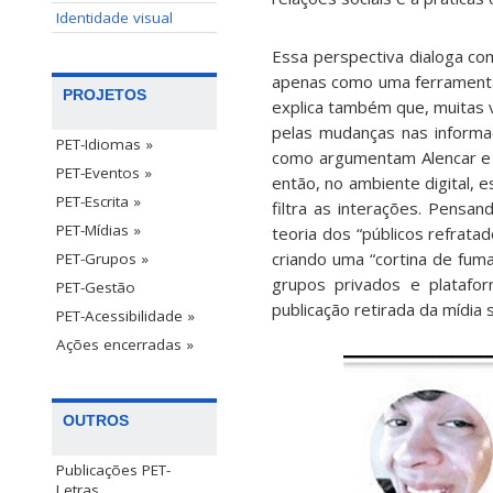
Identidade visual
Essa perspectiva dialoga co
apenas como uma ferramenta 
PROJETOS
explica também que, muitas v
pelas mudanças nas informa
PET-Idiomas »
como argumentam Alencar e S
PET-Eventos »
então, no ambiente digital, 
PET-Escrita »
filtra as interações. Pensan
PET-Mídias »
teoria dos “públicos refrat
criando uma “cortina de fuma
PET-Grupos »
grupos privados e platafo
PET-Gestão
publicação retirada da mídia so
PET-Acessibilidade »
Ações encerradas »
OUTROS
Publicações PET-
Letras