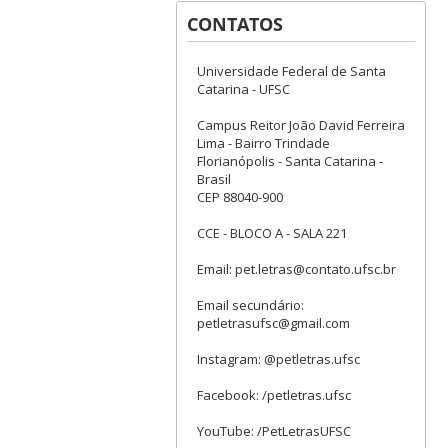
CONTATOS
Universidade Federal de Santa
Catarina - UFSC
Campus Reitor João David Ferreira
Lima - Bairro Trindade
Florianópolis - Santa Catarina -
Brasil
CEP 88040-900
CCE - BLOCO A - SALA 221
Email: pet.letras@contato.ufsc.br
Email secundário:
petletrasufsc@gmail.com
Instagram: @petletras.ufsc
Facebook: /petletras.ufsc
YouTube: /PetLetrasUFSC