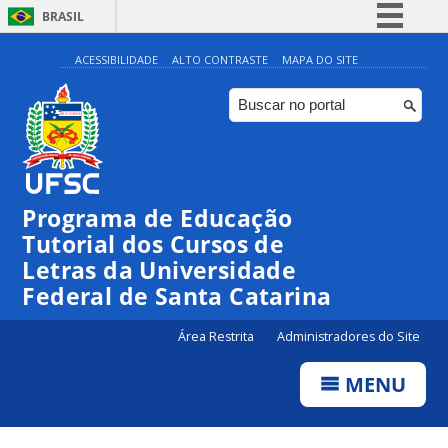
BRASIL
Simplifique!
ACESSIBILIDADE
ALTO CONTRASTE
MAPA DO SITE
Comunica BR
Participe
Acesso à informação
Legislação
Programa de Educação
Canais
Tutorial dos Cursos de
Letras da Universidade
Federal de Santa Catarina
Área Restrita
Administradores do Site
MENU