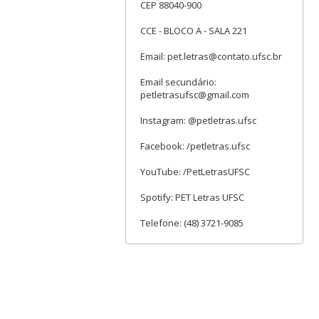
CEP 88040-900
CCE - BLOCO A - SALA 221
Email: pet.letras@contato.ufsc.br
Email secundário:
petletrasufsc@gmail.com
Instagram: @petletras.ufsc
Facebook: /petletras.ufsc
YouTube: /PetLetrasUFSC
Spotify: PET Letras UFSC
Telefone: (48) 3721-9085