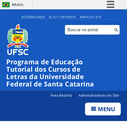
BRASIL
Simplifique!
ACESSIBILIDADE
ALTO CONTRASTE
MAPA DO SITE
Comunica BR
Participe
Acesso à informação
Legislação
Programa de Educação
Canais
Tutorial dos Cursos de
Letras da Universidade
Federal de Santa Catarina
Área Restrita
Administradores do Site
MENU