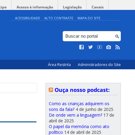
cipe
Acesso à informação
Legislação
Canais
ACESSIBILIDADE
ALTO CONTRASTE
MAPA DO SITE
Área Restrita
Administradores do Site
Ouça nosso podcast:
Como as crianças adquirem os
sons da fala?
4 de junho de 2025
De onde vem a linguagem?
17 de
abril de 2025
O papel da memória como ato
político
14 de abril de 2025