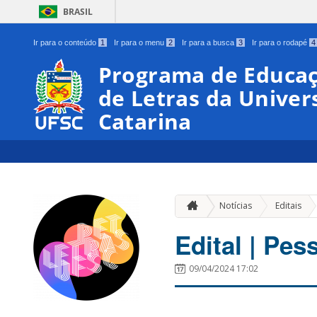
BRASIL
Ir para o conteúdo
1
Ir para o menu
2
Ir para a busca
3
Ir para o rodapé
4
Programa de Educaç
de Letras da Univer
Catarina
»
Notícias
Editais
Edital | Pes
09/04/2024 17:02