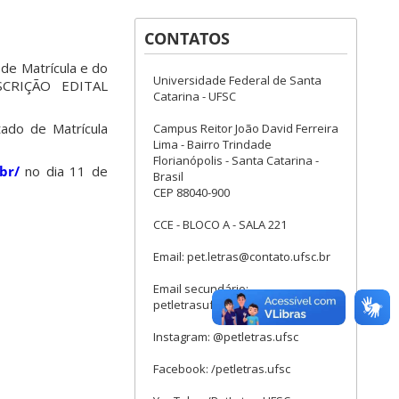
CONTATOS
 de Matrícula e do
Universidade Federal de Santa
SCRIÇÃO EDITAL
Catarina - UFSC
tado de Matrícula
Campus Reitor João David Ferreira
Lima - Bairro Trindade
Florianópolis - Santa Catarina -
br/
no dia 11 de
Brasil
CEP 88040-900
CCE - BLOCO A - SALA 221
Email: pet.letras@contato.ufsc.br
Email secundário:
petletrasufsc@gmail.com
Instagram: @petletras.ufsc
Facebook: /petletras.ufsc