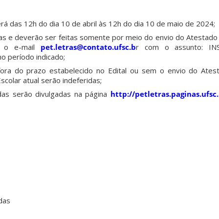
erá das 12h do dia 10 de abril às 12h do dia 10 de maio de 2024;
tas e deverão ser feitas somente por meio do envio do Atestado
ra o e-mail
pet.letras@contato.ufsc.b
r com o assunto: IN
 período indicado;
 fora do prazo estabelecido no Edital ou sem o envio do Ates
scolar atual serão indeferidas;
das serão divulgadas na página
http://petletras.paginas.ufsc.
das