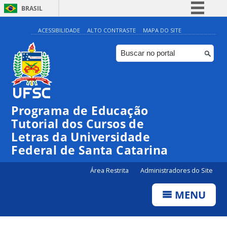
BRASIL
Simplifique!
ACESSIBILIDADE
ALTO CONTRASTE
MAPA DO SITE
Comunica BR
Participe
Acesso à informação
Legislação
Programa de Educação
Canais
Tutorial dos Cursos de
Letras da Universidade
Federal de Santa Catarina
Área Restrita
Administradores do Site
MENU