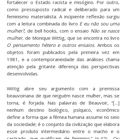
fortalecer o Estado racista e misógino. Por outro,
como pressuposto radical e deliberado para um
feminismo materialista. A incipiente reflexão surgiu
com a leitura combinada do livro
E eu não sou uma
mulher?
, de bell hooks, com o ensaio
Não se nasce
mulher,
de Monique Wittig, que se encontra no livro
O pensamento hétero e outros ensaios.
Ambos os
objetos foram publicados pela primeira vez em
1981, e a contemporaneidade das análises chama
atenção pela gritante diferença das perspectivas
desenvolvidas.
Wittig abre seu argumento com a premissa
beauvoiriana de que ninguém nasce mulher, mas se
torna, é forjada. Nas palavras de Beauvoir, “[…]
nenhum destino biológico, psíquico, econômico
define a forma que a fêmea humana assume no seio
da sociedade; é o conjunto da civilização que elabora
esse produto intermediário entre o macho e o
castrado, que qualificam de feminino.” (p.42). Ou