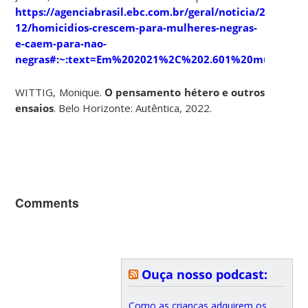
https://agenciabrasil.ebc.com.br/geral/noticia/2023-
12/homicidios-crescem-para-mulheres-negras-
e-caem-para-nao-
negras#:~:text=Em%202021%2C%202.601%20mulhere
WITTIG, Monique.
O pensamento hétero e outros
ensaios
. Belo Horizonte: Autêntica, 2022.
Comments
Ouça nosso podcast:
Como as crianças adquirem os