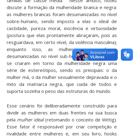
famílias de classe média. Nesse âmbito, hooks
discute a formação da mulheridade branca e negra:
as mulheres brancas foram desumanizadas no nível
sobre-humano, sendo imposto a elas o ideal de
castidade, pureza moral, inocência e virtuosidade
(postura que elas prontamente abraçaram, pois as
resguardava, em certo nível, da violência masculina);
enquanto isso, as mulheres negras foram
desumanizadas no nível sub-humano, uma vez que
se criaram em torno da mulheridade negra uma
série de estereótipos, sendo os principais: o da
mulher má, o da mulher sexualmente depravada e o
mito da matriarca negra, que cuida de todos e
suporta sozinha o peso das estruturas do mundo.
Esse cenário foi deliberadamente construído para
dividir as mulheres em duas frentes na sua busca
pela
mulher ideal
(retomando o conceito de Wittig).
Esse fator é responsável por criar competição e
rivalidade entre mulheres e, em seu livro, hooks