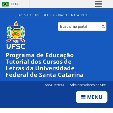
BRASIL
Simplifique!
ACESSIBILIDADE
ALTO CONTRASTE
MAPA DO SITE
Comunica BR
Participe
Acesso à informação
Legislação
Programa de Educação
Canais
Tutorial dos Cursos de
Letras da Universidade
Federal de Santa Catarina
Área Restrita
Administradores do Site
MENU