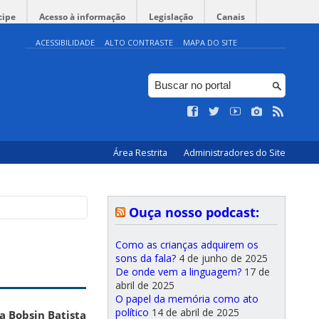
cipe
Acesso à informação
Legislação
Canais
ACESSIBILIDADE
ALTO CONTRASTE
MAPA DO SITE
Área Restrita
Administradores do Site
Ouça nosso podcast:
Como as crianças adquirem os
sons da fala?
4 de junho de 2025
De onde vem a linguagem?
17 de
abril de 2025
O papel da memória como ato
político
14 de abril de 2025
a Bobsin Batista