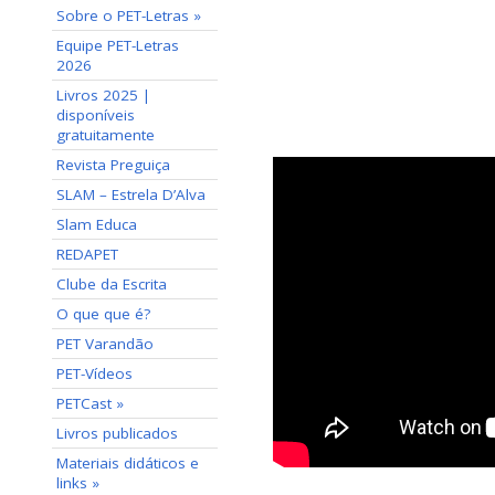
Sobre o PET-Letras »
Equipe PET-Letras
2026
Livros 2025 |
disponíveis
gratuitamente
Revista Preguiça
SLAM – Estrela D’Alva
Slam Educa
REDAPET
Clube da Escrita
O que que é?
PET Varandão
PET-Vídeos
PETCast »
Livros publicados
Materiais didáticos e
links »