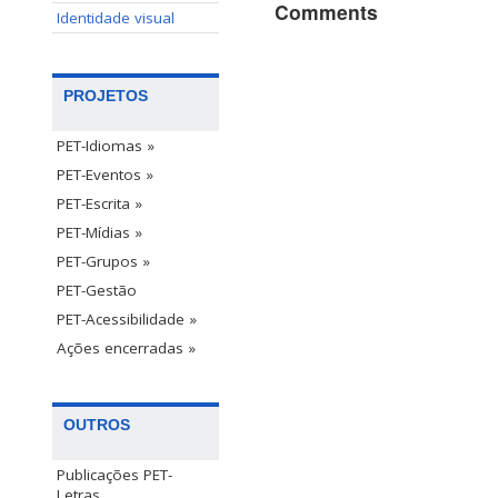
Comments
Identidade visual
PROJETOS
PET-Idiomas »
PET-Eventos »
PET-Escrita »
PET-Mídias »
PET-Grupos »
PET-Gestão
PET-Acessibilidade »
Ações encerradas »
OUTROS
Publicações PET-
Letras