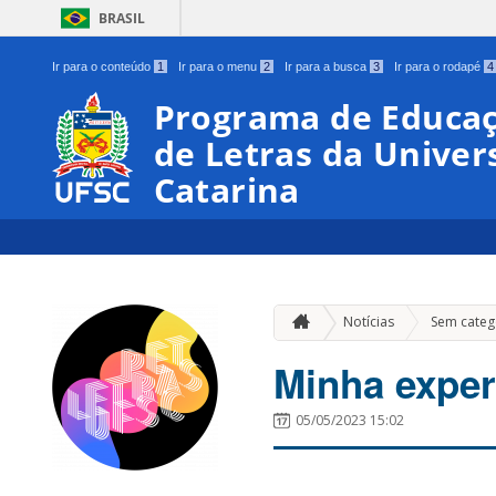
BRASIL
Ir para o conteúdo
1
Ir para o menu
2
Ir para a busca
3
Ir para o rodapé
4
Programa de Educaç
de Letras da Univer
Catarina
Notícias
Sem categ
Minha experi
05/05/2023 15:02