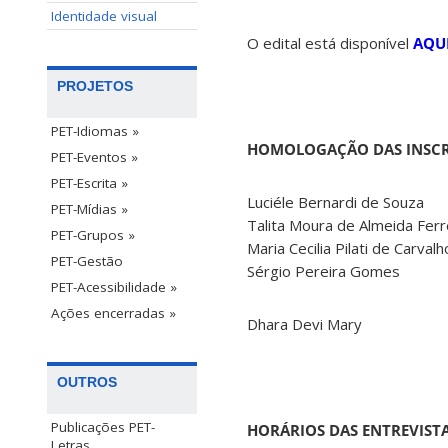
Identidade visual
O edital está disponível
AQU
PROJETOS
PET-Idiomas »
HOMOLOGAÇÃO DAS INSCRI
PET-Eventos »
PET-Escrita »
Luciéle Bernardi de Souza
PET-Mídias »
Talita Moura de Almeida Ferr
PET-Grupos »
Maria Cecilia Pilati de Carvalh
PET-Gestão
Sérgio Pereira Gomes
PET-Acessibilidade »
Ações encerradas »
Dhara Devi Mary
OUTROS
Publicações PET-
HORÁRIOS DAS ENTREVIST
Letras