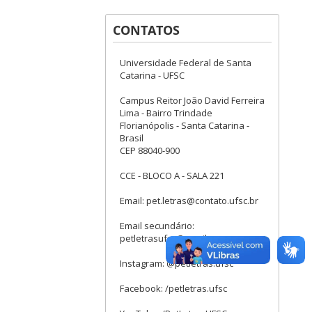
CONTATOS
Universidade Federal de Santa
Catarina - UFSC
Campus Reitor João David Ferreira
Lima - Bairro Trindade
Florianópolis - Santa Catarina -
Brasil
CEP 88040-900
CCE - BLOCO A - SALA 221
Email: pet.letras@contato.ufsc.br
Email secundário:
petletrasufsc@gmail.com
Instagram: @petletras.ufsc
Facebook: /petletras.ufsc