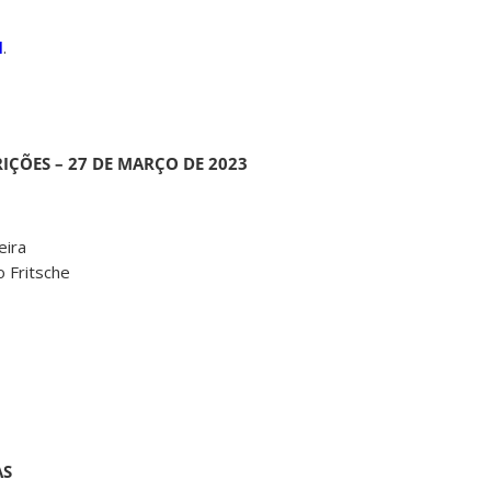
I
.
ÇÕES – 27 DE MARÇO DE 2023
eira
o Fritsche
AS