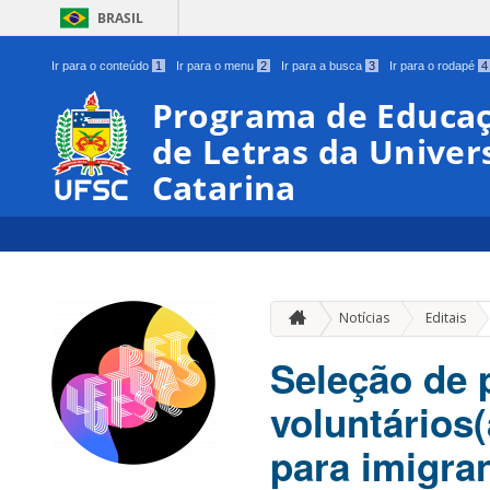
BRASIL
Ir para o conteúdo
1
Ir para o menu
2
Ir para a busca
3
Ir para o rodapé
4
Programa de Educaç
de Letras da Univer
Catarina
»
Notícias
Editais
Seleção de 
voluntários(
para imigra