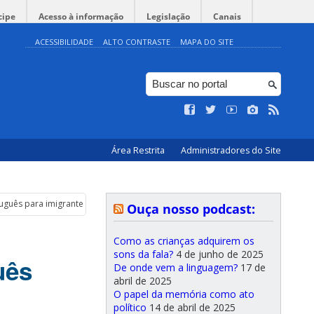
cipe
Acesso à informação
Legislação
Canais
ACESSIBILIDADE
ALTO CONTRASTE
MAPA DO SITE
Área Restrita
Administradores do Site
tuguês para imigrantes e refugiados
Ouça nosso podcast:
Como as crianças adquirem os
sons da fala?
4 de junho de 2025
uês
De onde vem a linguagem?
17 de
abril de 2025
O papel da memória como ato
político
14 de abril de 2025