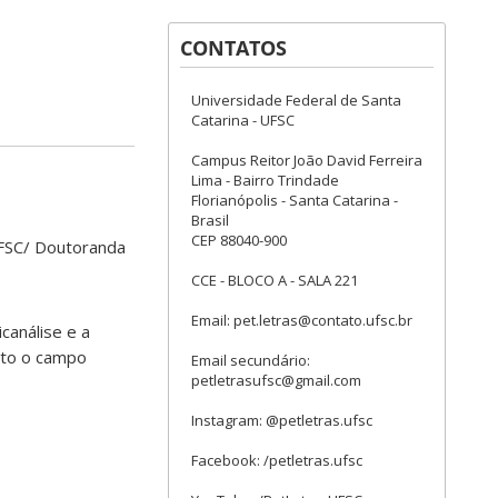
CONTATOS
Universidade Federal de Santa
Catarina - UFSC
Campus Reitor João David Ferreira
Lima - Bairro Trindade
Florianópolis - Santa Catarina -
Brasil
CEP 88040-900
FSC/ Doutoranda
CCE - BLOCO A - SALA 221
Email: pet.letras@contato.ufsc.br
canálise e a
nto o campo
Email secundário:
petletrasufsc@gmail.com
Instagram: @petletras.ufsc
Facebook: /petletras.ufsc