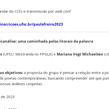
andar do CCE) e transmissão por
web conf
/inscricoes.ufsc.br/paulofreire2023
sicanálise: uma caminhada pelos litorais da palavra
s
(UFSC/ Mestranda no PPGLit) e
Mariana Vogt Michaelsen
(U
us objetivos:
a proposta do grupo é pensar a relação entre a psi
uras de poetas contemporâneas, buscando compreender até que po
 nossas análises conjuntas.
 de 2023