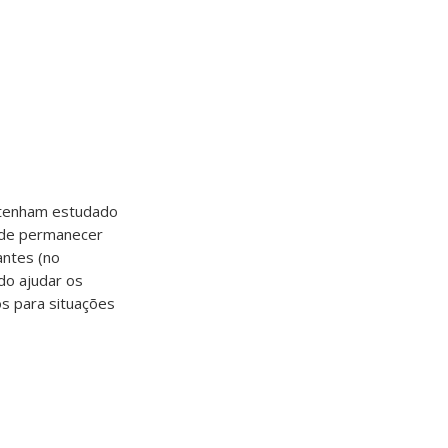
á tenham estudado
e de permanecer
antes (no
do ajudar os
os para situações