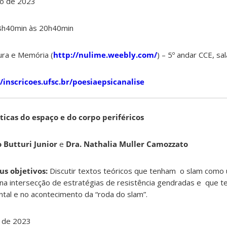
ho de 2023
18h40min às 20h40min
ura e Memória (
http://nulime.weebly.com/
) – 5º andar CCE, sa
//inscricoes.ufsc.br/poesiaepsicanalise
icas do espaço e do corpo periféricos
io Butturi Junior
e
Dra. Nathalia Muller Camozzato
us objetivos:
Discutir textos teóricos que tenham o slam como 
 na intersecção de estratégias de resistência gendradas e que t
tal e no acontecimento da “roda do slam”.
 de 2023