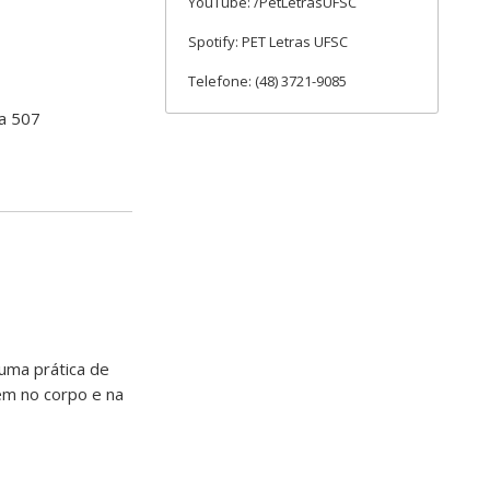
YouTube: /PetLetrasUFSC
Spotify: PET Letras UFSC
Telefone: (48) 3721-9085
la 507
uma prática de
em no corpo e na