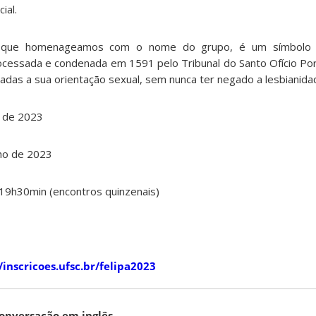
ial.
r que homenageamos com o nome do grupo, é um símbolo d
processada e condenada em 1591 pelo Tribunal do Santo Ofício Po
iadas a sua orientação sexual, sem nunca ter negado a lesbianida
 de 2023
lho de 2023
 19h30min (encontros quinzenais)
/inscricoes.ufsc.br/felipa2023
conversação em inglês