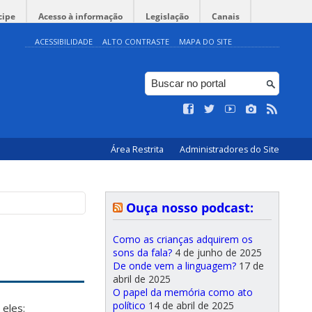
cipe
Acesso à informação
Legislação
Canais
ACESSIBILIDADE
ALTO CONTRASTE
MAPA DO SITE
Área Restrita
Administradores do Site
Ouça nosso podcast:
Como as crianças adquirem os
sons da fala?
4 de junho de 2025
De onde vem a linguagem?
17 de
abril de 2025
O papel da memória como ato
político
14 de abril de 2025
eles: