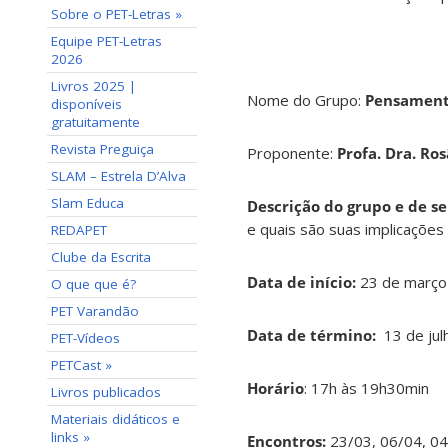
Sobre o PET-Letras »
Equipe PET-Letras
2026
Livros 2025 |
Nome do Grupo:
Pensamento
disponíveis
gratuitamente
Revista Preguiça
Proponente:
Profa. Dra. Ros
SLAM – Estrela D’Alva
Slam Educa
Descrição do grupo e de se
e quais são suas implicações
REDAPET
Clube da Escrita
Data de início:
23 de março
O que que é?
PET Varandão
Data de término:
13 de ju
PET-Vídeos
PETCast »
Horário
: 17h às 19h30min
Livros publicados
Materiais didáticos e
links »
Encontros:
23/03, 06/04, 04