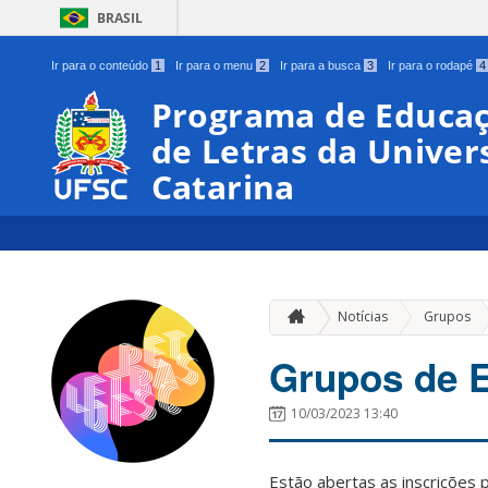
BRASIL
Ir para o conteúdo
1
Ir para o menu
2
Ir para a busca
3
Ir para o rodapé
4
Programa de Educaç
de Letras da Univer
Catarina
»
Notícias
Grupos
Grupos de E
10/03/2023 13:40
Estão abertas as inscrições