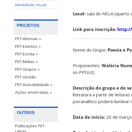
Identidade visual
Local:
sala do NELA (quarto 
PROJETOS
Link para inscrição:
http:/
PET-Idiomas »
PET-Eventos »
Nome do Grupo:
Poesia e P
PET-Escrita »
PET-Mídias »
Proponentes:
Waléria Nune
PET-Grupos »
no PPGLit)
PET-Gestão
PET-Acessibilidade »
Descrição do grupo e de se
Ações encerradas »
literatura a partir de leit
psicanalítico poderá iluminar
OUTROS
Data de início:
20 de março
Publicações PET-
Letras