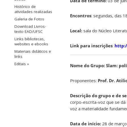
Data de término:
03 de jul
Histórico de
atividades realizadas
Encontros
: segundas, das 
Galeria de Fotos
Download Livros-
Local:
sala do Núcleo Literat
texto EAD/UFSC
Links bibliotecas,
websites e ebooks
Link para inscrições
:
http:
Materiais didáticos e
links
Editais »
Nome do Grupo: Slam: polít
Proponentes:
Prof. Dr. Atil
Descrição do grupo e de se
corpo-escrita-voz que se dá
voz a materialidade fundamen
Data de início:
28 de março