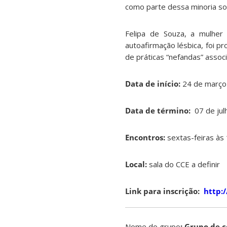
como parte dessa minoria soc
Felipa de Souza, a mulhe
autoafirmação lésbica, foi 
de práticas “nefandas” assoc
Data de início:
24 de março
Data de término:
07 de ju
Encontros:
sextas-feiras às
Local:
sala do CCE a definir
Link para inscrição:
http:/
Nome do grupo
: Grupo de 