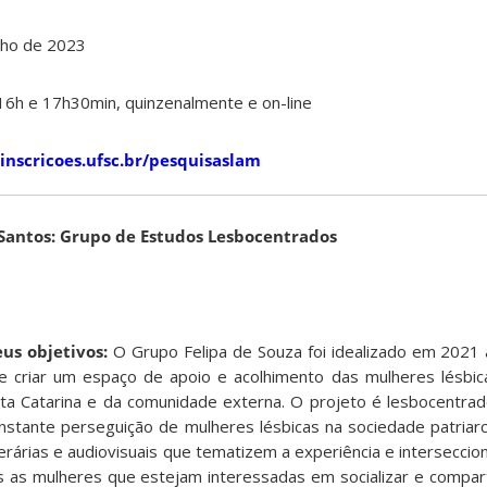
nho de 2023
16h e 17h30min, quinzenalmente e on-line
/inscricoes.ufsc.br/pesquisaslam
 Santos: Grupo de Estudos Lesbocentrados
eus objetivos:
O Grupo Felipa de Souza foi idealizado em 2021
de criar um espaço de apoio e acolhimento das mulheres lésbi
ta Catarina e da comunidade externa. O projeto é lesbocentra
nstante perseguição de mulheres lésbicas na sociedade patriarca
rárias e audiovisuais que tematizem a experiência e interseccion
 as mulheres que estejam interessadas em socializar e comparti