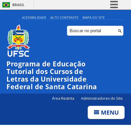
BRASIL
Simplifique!
ACESSIBILIDADE
ALTO CONTRASTE
MAPA DO SITE
Comunica BR
Participe
Acesso à informação
Legislação
Programa de Educação
Canais
Tutorial dos Cursos de
Letras da Universidade
Federal de Santa Catarina
Área Restrita
Administradores do Site
MENU