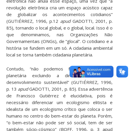
eletrônica não anula esse espaço, uma vez que “a
revolução eletrônica cria um espaço acústico capaz
de globalizar os acontecimentos cotidianos”
(GUTIÉRREZ, 1996, p.12
apud
GADOTTI, 2001, p.
85), tornando o local global, e o global, local. Isso é o
que denominamos, nas Organizações Não
Governamentais (ONGs), de “glocal”. O cotidiano e a
história se fundem em um só. A cidadania ambiental
local se torna também cidadania planetária.
Contudo, “não podemos falar em cidadania
planetária excluindo a dimensão social do
desenvolvimento sustentável” (GUTIÉRREZ, 1996,
p. 13
apud
GADOTTI, 2001, p. 85). Essa advertência
de Francisco Gutiérrez é elucidativa, pois é
necessário diferenciar um ecologismo elitista e
idealista de um ecologismo crítico que coloca o ser
humano no centro do bem-estar do planeta. Porém,
“o bem-estar não pode ser só social, tem de ser
também sócio-cósmico” (BOFF, 1996, p. 3 apud