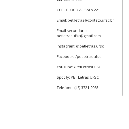
CCE - BLOCO A - SALA 221
Email: pet.letras@contato.ufsc.br
Email secundário:
petletrasufsc@gmail.com
Instagram: @petletras.ufsc
Facebook: /petletras.ufsc
YouTube: /PetLetrasUFSC
Spotify: PET Letras UFSC
Telefone: (48) 3721-9085