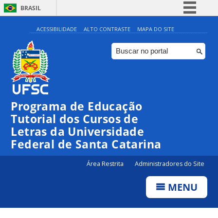
BRASIL
Simplifique!
ACESSIBILIDADE
ALTO CONTRASTE
MAPA DO SITE
Comunica BR
Participe
Acesso à informação
Legislação
Programa de Educação
Canais
Tutorial dos Cursos de
Letras da Universidade
Federal de Santa Catarina
Área Restrita
Administradores do Site
MENU