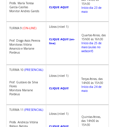
Profa. María Teresa
15h30
García-Casillas
CLIQUE AQUI!
Início dia 23 de
Monitor Andres Garcés
maio
Libras (nível 1)
TURMA 9
(ON-LINE)
Quartas-feiras, das
CLIQUE AQUI! (on-
15h00 às 16h30
Prof. Diogo Assis Pereira
line)
Início dia 25 de
Monitoras Vitória
maio (aulas no
Amancio e Mariane
webconf)
Pordeus
TURMA 10
(PRESENCIAL)
Libras (nível 1)
Terças-feiras, das
Prof. Gustavo da Silva
14h00 às 15h30
Flores
Início dia 24 de
CLIQUE AQUI!
Monitora Mariane
maio
Pordeus
TURMA 11
(PRESENCIAL)
Libras (nível 1)
Quintas-feiras,
das 14h00 às
Profa. Andreza Vitória
15h30
Bobsin Batista
CLIQUE AQUI!