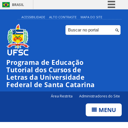
BRASIL
Simplifique!
ACESSIBILIDADE
ALTO CONTRASTE
MAPA DO SITE
Comunica BR
Participe
Acesso à informação
Legislação
Programa de Educação
Canais
Tutorial dos Cursos de
Letras da Universidade
Federal de Santa Catarina
Área Restrita
Administradores do Site
MENU