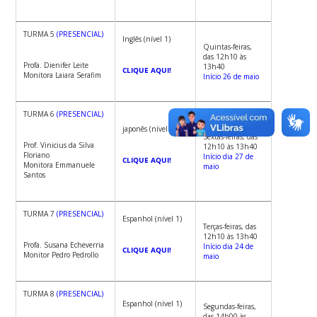
TURMA 5
(PRESENCIAL)
Inglês (nível 1)
Quintas-feiras,
das 12h10 às
Profa. Dienifer Leite
13h40
CLIQUE AQUI!
Monitora Laiara Serafim
Início 26 de maio
TURMA 6
(PRESENCIAL)
japonês (nível 1)
Sextas-feiras, das
Prof. Vinicius da Silva
12h10 às 13h40
Floriano
Início dia 27 de
CLIQUE AQUI!
Monitora Emmanuele
maio
Santos
TURMA 7
(PRESENCIAL)
Espanhol (nível 1)
Terças-feiras, das
12h10 às 13h40
Profa. Susana Echeverria
Início dia 24 de
CLIQUE AQUI!
Monitor Pedro Pedrollo
maio
TURMA 8
(PRESENCIAL)
Espanhol (nível 1)
Segundas-feiras,
das 14h00 às