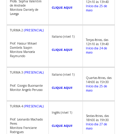
Profa. Sophia Valentim
12h10 às 13h40
de Andrade
Início dia 25 de
CLIQUE AQUI!
Monitora Daniely de
maio
Lavega
TURMA 2
(PRESENCIAL)
Italiano (nível 1)
Terças-feiras, das
Prof. Hassur Mikael
12h10 às 13h40
Dambrós Scapin
Início dia 24 de
CLIQUE AQUI!
Monitora Manoela
maio
Raymundo
TURMA 3
(PRESENCIAL)
Italiano (nível 1)
Quartas-feiras, das
14h00 às 15h30
Prof. Giorgio Buonsante
Início dia 25 de
CLIQUE AQUI!
Monitor Angelo Perusso
maio
TURMA 4
(PRESENCIAL)
Inglês (nível 1)
Sextas-feiras, das
Prof. Leonardo Machado
18h00 às 19h30
Peres
Início dia 27 de
CLIQUE AQUI!
Monitora Franciane
maio
Rodrigues