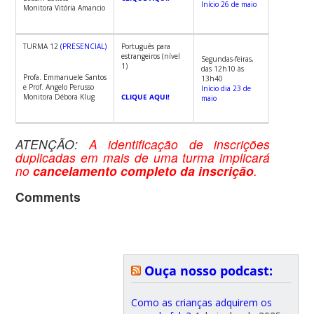
Início 26 de maio
Monitora Vitória Amancio
TURMA 12
(PRESENCIAL)
Português para
estrangeiros (nível
Segundas-feiras,
1)
das 12h10 às
Profa. Emmanuele Santos
13h40
e Prof. Angelo Perusso
Início dia 23 de
Monitora Débora Klug
CLIQUE AQUI!
maio
ATENÇÃO:
A identificação de inscrições
duplicadas em mais de uma turma implicará
no
cancelamento completo da inscrição
.
Comments
Ouça nosso podcast:
Como as crianças adquirem os