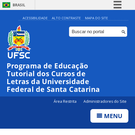
BRASIL
Simplifique!
ACESSIBILIDADE
ALTO CONTRASTE
MAPA DO SITE
Comunica BR
Participe
Acesso à informação
Legislação
Programa de Educação
Canais
Tutorial dos Cursos de
Letras da Universidade
Federal de Santa Catarina
Área Restrita
Administradores do Site
MENU