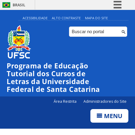
BRASIL
Simplifique!
ACESSIBILIDADE
ALTO CONTRASTE
MAPA DO SITE
Comunica BR
Participe
Acesso à informação
Legislação
Programa de Educação
Canais
Tutorial dos Cursos de
Letras da Universidade
Federal de Santa Catarina
Área Restrita
Administradores do Site
MENU