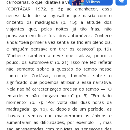
carrocerias, o que “dilatava a vertigem até à náusea”
(CORTÁZAR, 1972, p. 5); ao amanhecer, essa
necessidade de se agasalhar que nascia com o
cinzento da madrugada (p. 15); a atitude dos
viajantes que, pelas noites já tão frias, não
pensavam em ficar fora dos automóveis. Conhece
ainda: “pela primeira vez sentia-se frio em pleno dia,
e ninguém pensava em tirar os casacos” (p. 19).
“Conhece também a neve que isolava, pouco a
pouco, os automóveis” (p. 21). Isso me fez refletir
não somente sobre a questão do tempo nesse
conto de Cortázar, como, também, sobre o
significado que podemos atribuir a essa narrativa.
Nela não há caracterização precisa do tempo — “O
entardecer não chegava nunca” (p. 5); “Em dado
momento” (p. 7); “Por volta das duas horas da
madrugada” (p. 16), e, depois de um período, as
chuvas e ventos que exasperaram os ânimos e
aumentaram as dificuldades, por exemplo —, mas
são apresentadas com minúcias as sensações das