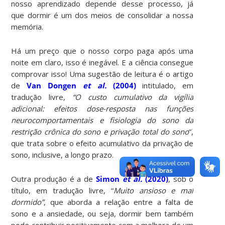
nosso aprendizado depende desse processo, já
que dormir é um dos meios de consolidar a nossa
memória.
Há um preço que o nosso corpo paga após uma
noite em claro, isso é inegável. E a ciência consegue
comprovar isso! Uma sugestão de leitura é o artigo
de
Van Dongen
et al.
(2004)
intitulado, em
tradução livre,
“O custo cumulativo da vigília
adicional: efeitos dose-resposta nas funções
neurocomportamentais e fisiologia do sono da
restrição crônica do sono e privação total do sono
”,
que trata sobre o efeito acumulativo da privação de
sono, inclusive, a longo prazo.
Outra produção é a de
Simon
et al.
(2020)
, sob o
título, em tradução livre, “
Muito ansioso e mal
dormido”
, que aborda a relação entre a falta de
sono e a ansiedade, ou seja, dormir bem também
pode contribuir positivamente com a melhora de um