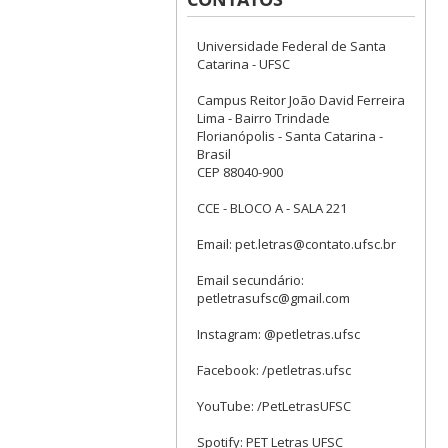
Universidade Federal de Santa
Catarina - UFSC
Campus Reitor João David Ferreira
Lima - Bairro Trindade
Florianópolis - Santa Catarina -
Brasil
CEP 88040-900
CCE - BLOCO A - SALA 221
Email: pet.letras@contato.ufsc.br
Email secundário:
petletrasufsc@gmail.com
Instagram: @petletras.ufsc
Facebook: /petletras.ufsc
YouTube: /PetLetrasUFSC
Spotify: PET Letras UFSC