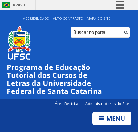
BRASIL
Simplifique!
ACESSIBILIDADE
ALTO CONTRASTE
MAPA DO SITE
Comunica BR
Participe
Acesso à informação
Legislação
Programa de Educação
Canais
Tutorial dos Cursos de
Letras da Universidade
Federal de Santa Catarina
Área Restrita
Administradores do Site
MENU