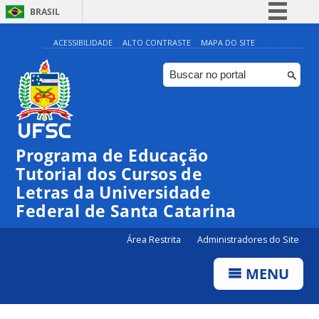
BRASIL
Simplifique!
ACESSIBILIDADE
ALTO CONTRASTE
MAPA DO SITE
Comunica BR
Participe
Acesso à informação
Legislação
Programa de Educação
Canais
Tutorial dos Cursos de
Letras da Universidade
Federal de Santa Catarina
Área Restrita
Administradores do Site
MENU