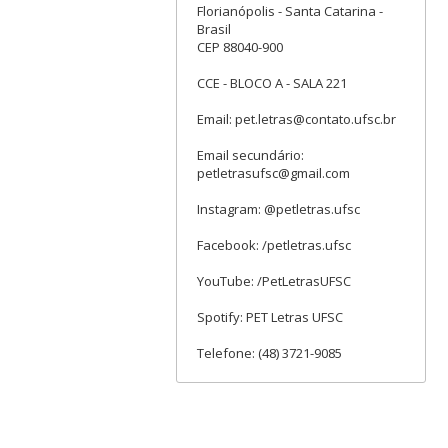
Florianópolis - Santa Catarina -
Brasil
CEP 88040-900
CCE - BLOCO A - SALA 221
Email: pet.letras@contato.ufsc.br
Email secundário:
petletrasufsc@gmail.com
Instagram: @petletras.ufsc
Facebook: /petletras.ufsc
YouTube: /PetLetrasUFSC
Spotify: PET Letras UFSC
Telefone: (48) 3721-9085