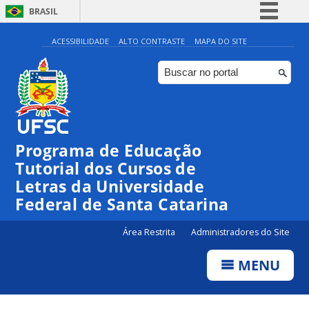
BRASIL
Simplifique!
ACESSIBILIDADE
ALTO CONTRASTE
MAPA DO SITE
Comunica BR
Participe
Acesso à informação
Legislação
Programa de Educação
Canais
Tutorial dos Cursos de
Letras da Universidade
Federal de Santa Catarina
Área Restrita
Administradores do Site
MENU