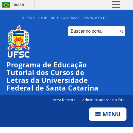
BRASIL
Simplifique!
ACESSIBILIDADE
ALTO CONTRASTE
MAPA DO SITE
Comunica BR
Participe
Acesso à informação
Legislação
Programa de Educação
Canais
Tutorial dos Cursos de
Letras da Universidade
Federal de Santa Catarina
Área Restrita
Administradores do Site
MENU