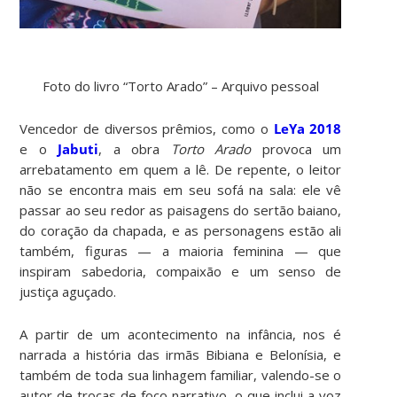
Foto do livro “Torto Arado” – Arquivo pessoal
Vencedor de diversos prêmios, como o
LeYa 2018
e o
Jabuti
, a obra
Torto Arado
provoca um
arrebatamento em quem a lê. De repente, o leitor
não se encontra mais em seu sofá na sala: ele vê
passar ao seu redor as paisagens do sertão baiano,
do coração da chapada, e as personagens estão ali
também, figuras — a maioria feminina — que
inspiram sabedoria, compaixão e um senso de
justiça aguçado.
A partir de um acontecimento na infância, nos é
narrada a história das irmãs Bibiana e Belonísia, e
também de toda sua linhagem familiar, valendo-se o
autor de trocas de foco narrativo, o que inclui a voz