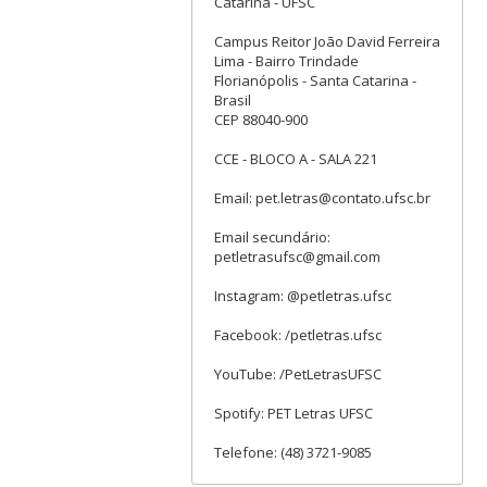
Catarina - UFSC
Campus Reitor João David Ferreira
Lima - Bairro Trindade
Florianópolis - Santa Catarina -
Brasil
CEP 88040-900
CCE - BLOCO A - SALA 221
Email: pet.letras@contato.ufsc.br
Email secundário:
petletrasufsc@gmail.com
Instagram: @petletras.ufsc
Facebook: /petletras.ufsc
YouTube: /PetLetrasUFSC
Spotify: PET Letras UFSC
Telefone: (48) 3721-9085