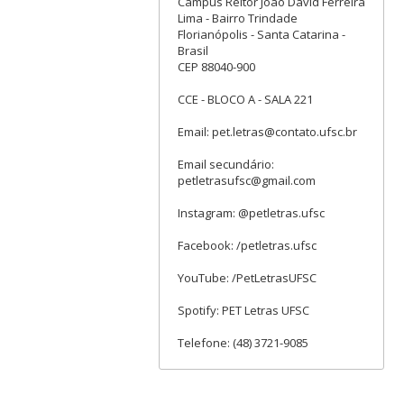
Campus Reitor João David Ferreira
Lima - Bairro Trindade
Florianópolis - Santa Catarina -
Brasil
CEP 88040-900
CCE - BLOCO A - SALA 221
Email: pet.letras@contato.ufsc.br
Email secundário:
petletrasufsc@gmail.com
Instagram: @petletras.ufsc
Facebook: /petletras.ufsc
YouTube: /PetLetrasUFSC
Spotify: PET Letras UFSC
Telefone: (48) 3721-9085