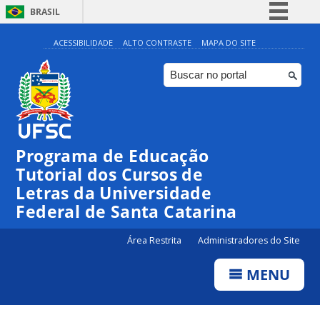
BRASIL
Simplifique!
ACESSIBILIDADE
ALTO CONTRASTE
MAPA DO SITE
Comunica BR
Participe
Acesso à informação
Legislação
Programa de Educação
Canais
Tutorial dos Cursos de
Letras da Universidade
Federal de Santa Catarina
Área Restrita
Administradores do Site
MENU