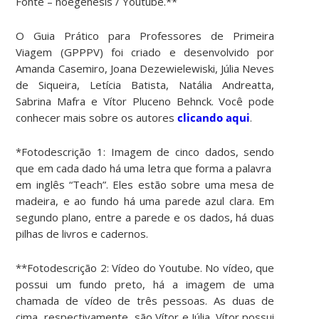
Fonte – noegenesis / Youtube.**
O Guia Prático para Professores de Primeira
Viagem (GPPPV) foi criado e desenvolvido por
Amanda Casemiro, Joana Dezewielewiski, Júlia Neves
de Siqueira, Letícia Batista, Natália Andreatta,
Sabrina Mafra e Vítor Pluceno Behnck. Você pode
conhecer mais sobre os autores
clicando aqui
.
*Fotodescrição 1: Imagem de cinco dados, sendo
que em cada dado há uma letra que forma a palavra
em inglês “Teach”. Eles estão sobre uma mesa de
madeira, e ao fundo há uma parede azul clara. Em
segundo plano, entre a parede e os dados, há duas
pilhas de livros e cadernos.
**Fotodescrição 2: Vídeo do Youtube. No vídeo, que
possui um fundo preto, há a imagem de uma
chamada de vídeo de três pessoas. As duas de
cima, respectivamente, são Vítor e Júlia. Vítor possui