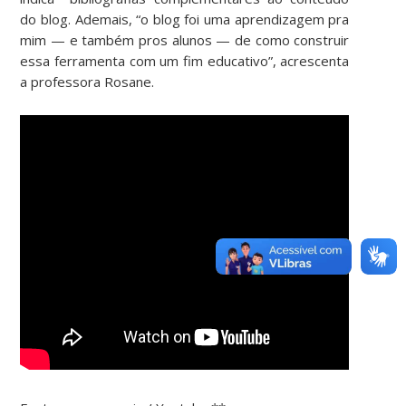
do blog. Ademais, “o blog foi uma aprendizagem pra
mim — e também pros alunos — de como construir
essa ferramenta com um fim educativo”, acrescenta
a professora Rosane.