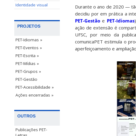
Identidade visual
Durante o ano de 2020 — tã
decidiu por em prática a in
PET-Gestão
e
PET-Idiomas
PROJETOS
ação de extensão é comparti
UFSC, por meio da public
PET-Idiomas »
comunicaPET estimula o proc
PET-Eventos »
aperfeiçoamento e ampliação
PET-Escrita »
PET-Mídias »
PET-Grupos »
PET-Gestão
PET-Acessibilidade »
Ações encerradas »
OUTROS
Publicações PET-
Letras