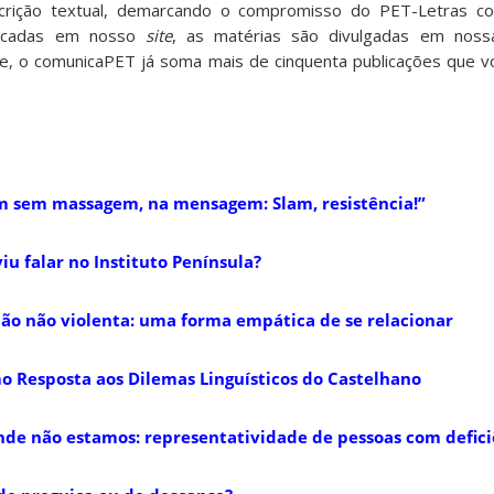
escrição textual, demarcando o compromisso do PET-Letras c
blicadas em nosso
site
, as matérias são divulgadas em nossa
je, o comunicaPET já soma mais de cinquenta publicações que 
 sem massagem, na mensagem: Slam, resistência!”
iu falar no Instituto Península?
o não violenta: uma forma empática de se relacionar
o Resposta aos Dilemas Linguísticos do Castelhano
nde não estamos: representatividade de pessoas com defici