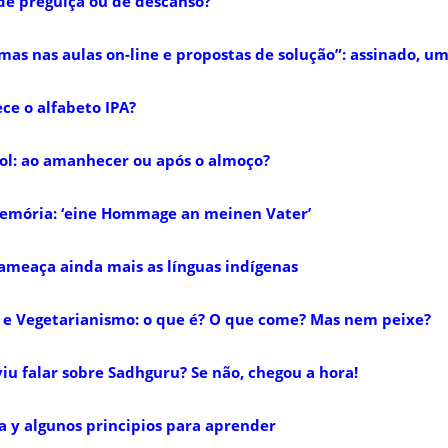
 de preguiça ou de descanso?
mas nas aulas on-line e propostas de solução”: assinado, um
ce o alfabeto IPA?
ol: ao amanhecer ou após o almoço?
emória: ‘eine Hommage an meinen Vater’
meaça ainda mais as línguas indígenas
e Vegetarianismo: o que é? O que come? Mas nem peixe?
viu falar sobre Sadhguru? Se não, chegou a hora!
 y algunos principios para aprender