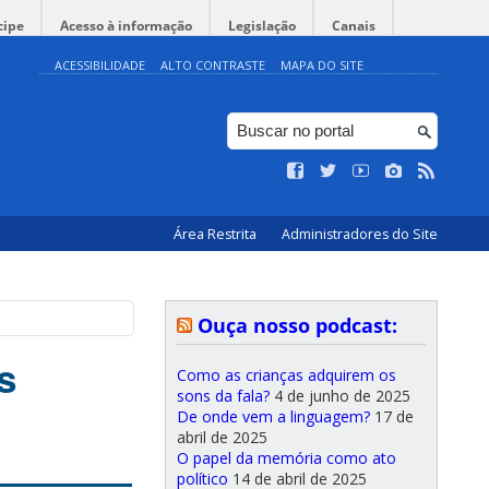
cipe
Acesso à informação
Legislação
Canais
ACESSIBILIDADE
ALTO CONTRASTE
MAPA DO SITE
Área Restrita
Administradores do Site
Ouça nosso podcast:
s
Como as crianças adquirem os
sons da fala?
4 de junho de 2025
De onde vem a linguagem?
17 de
abril de 2025
O papel da memória como ato
político
14 de abril de 2025