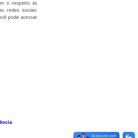
om o respeito às
s redes sociais:
você pode acessar
ência