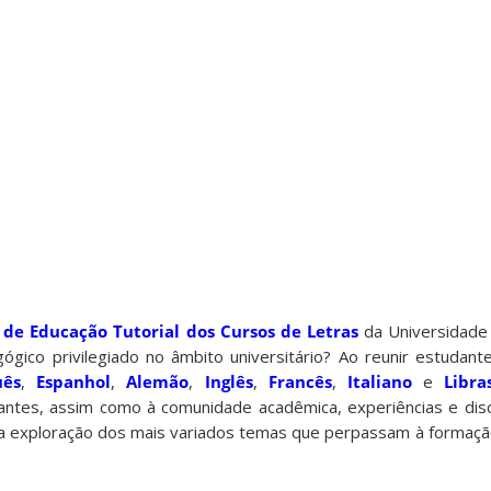
de Educação Tutorial dos Cursos de Letras
da Universidade
gico privilegiado no âmbito universitário? Ao reunir estudant
uês
,
Espanhol
,
Alemão
,
Inglês
,
Francês
,
Italiano
e
Libra
antes, assim como à comunidade acadêmica, experiências e dis
a exploração dos mais variados temas que perpassam à formaç