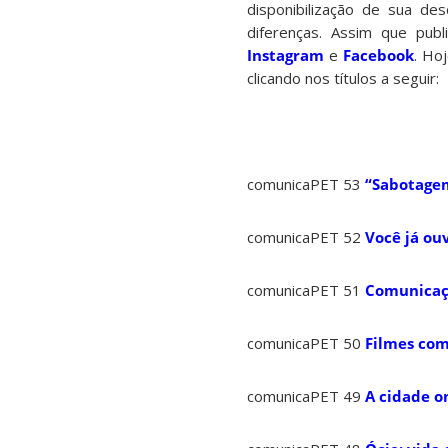
disponibilização de sua d
diferenças. Assim que pu
Instagram
e
Facebook
. Ho
clicando nos títulos a seguir:
comunicaPET 53
“Sabotagem
comunicaPET 52
Você já ouv
comunicaPET 51
Comunicaçã
comunicaPET 50
Filmes com
comunicaPET 49
A cidade o