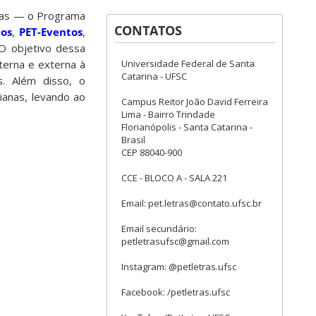
otas — o Programa
CONTATOS
pos
,
PET-Eventos
,
O objetivo dessa
Universidade Federal de Santa
terna e externa à
Catarina - UFSC
. Além disso, o
ianas, levando ao
Campus Reitor João David Ferreira
Lima - Bairro Trindade
Florianópolis - Santa Catarina -
Brasil
CEP 88040-900
CCE - BLOCO A - SALA 221
Email: pet.letras@contato.ufsc.br
Email secundário:
petletrasufsc@gmail.com
Instagram: @petletras.ufsc
Facebook: /petletras.ufsc