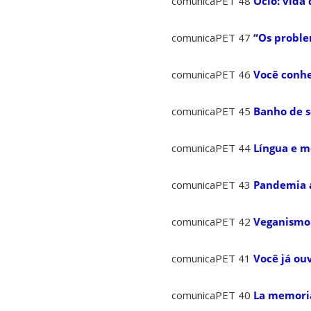
comunicaPET 48
Ócio: vida
comunicaPET 47
“Os proble
comunicaPET 46
Você conhe
comunicaPET 45
Banho de s
comunicaPET 44
Língua e m
comunicaPET 43
Pandemia a
comunicaPET 42
Veganismo 
comunicaPET 41
Você já ou
comunicaPET 40
La memoria