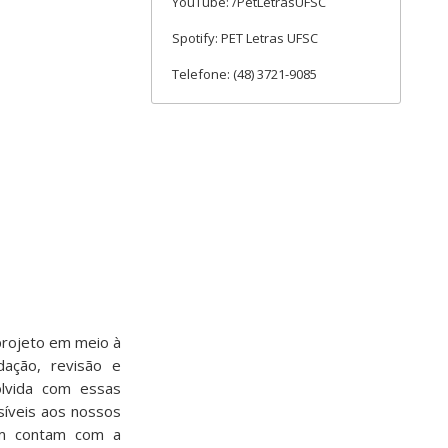
YouTube: /PetLetrasUFSC
Spotify: PET Letras UFSC
Telefone: (48) 3721-9085
projeto em meio à
ação, revisão e
olvida com essas
síveis aos nossos
bém contam com a