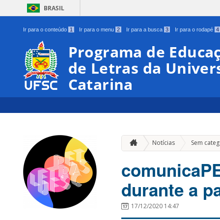
BRASIL
Ir para o conteúdo
1
Ir para o menu
2
Ir para a busca
3
Ir para o rodapé
4
Programa de Educaç
de Letras da Univer
Catarina
Notícias
Sem categ
comunicaPE
durante a p
17/12/2020 14:47