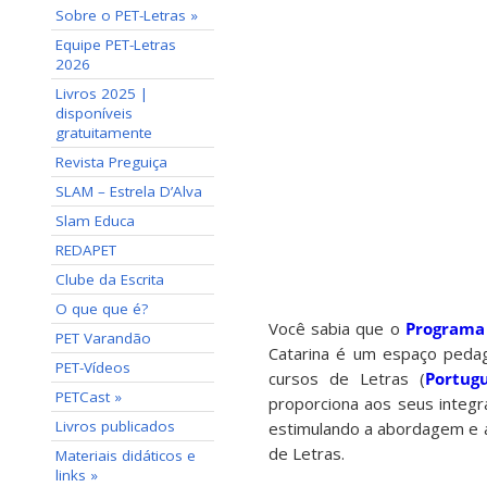
Sobre o PET-Letras »
Equipe PET-Letras
2026
Livros 2025 |
disponíveis
gratuitamente
Revista Preguiça
SLAM – Estrela D’Alva
Slam Educa
REDAPET
Clube da Escrita
O que que é?
Você sabia que o
Programa 
PET Varandão
Catarina é um espaço pedagó
PET-Vídeos
cursos de Letras (
Portug
PETCast »
proporciona aos seus integr
Livros publicados
estimulando a abordagem e 
de Letras.
Materiais didáticos e
links »