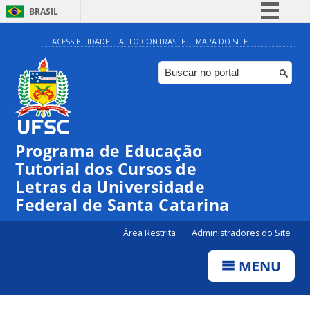
BRASIL
Simplifique!
ACESSIBILIDADE
ALTO CONTRASTE
MAPA DO SITE
Comunica BR
Participe
Acesso à informação
Legislação
Programa de Educação
Canais
Tutorial dos Cursos de
Letras da Universidade
Federal de Santa Catarina
Área Restrita
Administradores do Site
MENU