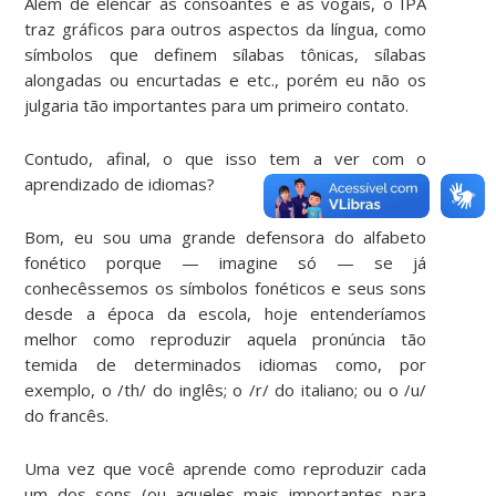
Além de elencar as consoantes e as vogais, o IPA
traz gráficos para outros aspectos da língua, como
símbolos que definem sílabas tônicas, sílabas
alongadas ou encurtadas e etc., porém eu não os
julgaria tão importantes para um primeiro contato.
Contudo, afinal, o que isso tem a ver com o
aprendizado de idiomas?
Bom, eu sou uma grande defensora do alfabeto
fonético porque — imagine só — se já
conhecêssemos os símbolos fonéticos e seus sons
desde a época da escola, hoje entenderíamos
melhor como reproduzir aquela pronúncia tão
temida de determinados idiomas como, por
exemplo, o /th/ do inglês; o /r/ do italiano; ou o /u/
do francês.
Uma vez que você aprende como reproduzir cada
um dos sons (ou aqueles mais importantes para