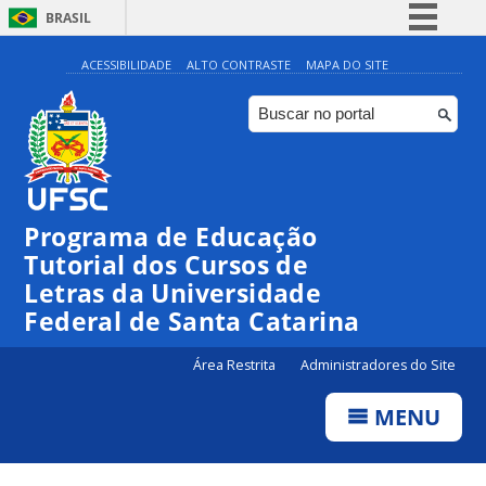
BRASIL
Simplifique!
ACESSIBILIDADE
ALTO CONTRASTE
MAPA DO SITE
Comunica BR
Participe
Acesso à informação
Legislação
Programa de Educação
Canais
Tutorial dos Cursos de
Letras da Universidade
Federal de Santa Catarina
Área Restrita
Administradores do Site
MENU