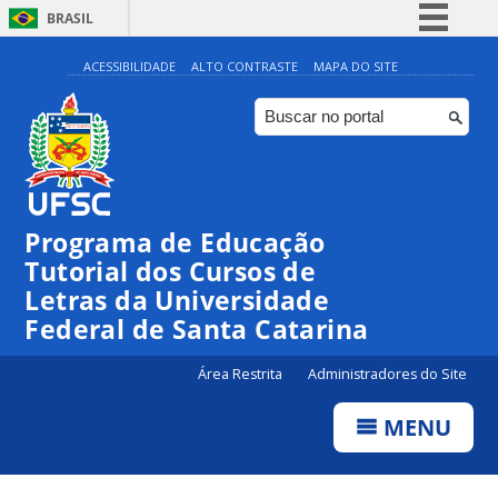
BRASIL
Simplifique!
ACESSIBILIDADE
ALTO CONTRASTE
MAPA DO SITE
Comunica BR
Participe
Acesso à informação
Legislação
Programa de Educação
Canais
Tutorial dos Cursos de
Letras da Universidade
Federal de Santa Catarina
Área Restrita
Administradores do Site
MENU