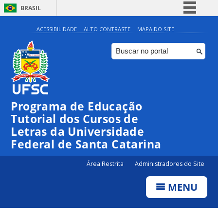
BRASIL
Simplifique!
ACESSIBILIDADE
ALTO CONTRASTE
MAPA DO SITE
Comunica BR
Participe
Acesso à informação
Legislação
Programa de Educação
Canais
Tutorial dos Cursos de
Letras da Universidade
Federal de Santa Catarina
Área Restrita
Administradores do Site
MENU