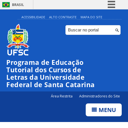
BRASIL
Simplifique!
ACESSIBILIDADE
ALTO CONTRASTE
MAPA DO SITE
Comunica BR
Participe
Acesso à informação
Legislação
Programa de Educação
Canais
Tutorial dos Cursos de
Letras da Universidade
Federal de Santa Catarina
Área Restrita
Administradores do Site
MENU