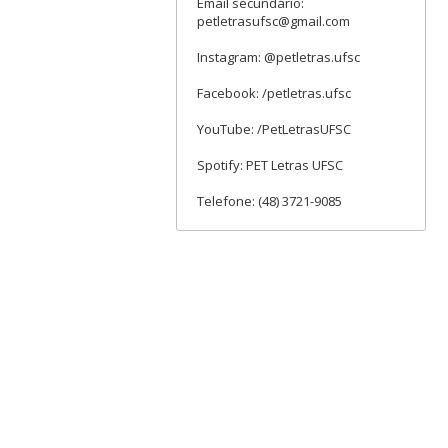
Email secundário:
petletrasufsc@gmail.com
Instagram: @petletras.ufsc
Facebook: /petletras.ufsc
YouTube: /PetLetrasUFSC
Spotify: PET Letras UFSC
Telefone: (48) 3721-9085