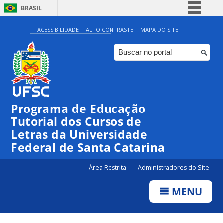
BRASIL
Simplifique!
ACESSIBILIDADE
ALTO CONTRASTE
MAPA DO SITE
Comunica BR
Participe
Acesso à informação
Legislação
Programa de Educação
Canais
Tutorial dos Cursos de
Letras da Universidade
Federal de Santa Catarina
Área Restrita
Administradores do Site
MENU