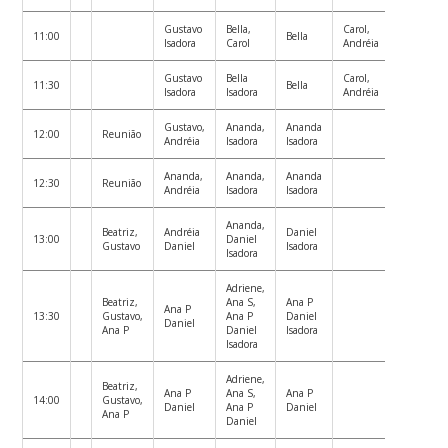
Gustavo
Bella,
Carol,
11:00
Bella
Isadora
Carol
Andréia
Gustavo
Bella
Carol,
11:30
Bella
Isadora
Isadora
Andréia
Gustavo,
Ananda,
Ananda
12:00
Reunião
Andréia
Isadora
Isadora
Ananda,
Ananda,
Ananda
12:30
Reunião
Andréia
Isadora
Isadora
Ananda,
Beatriz,
Andréia
Daniel
13:00
Daniel
Gustavo
Daniel
Isadora
Isadora
Adriene,
Beatriz,
Ana S,
Ana P
Ana P
13:30
Gustavo,
Ana P
Daniel
Daniel
Ana P
Daniel
Isadora
Isadora
Adriene,
Beatriz,
Ana P
Ana S,
Ana P
14:00
Gustavo,
Daniel
Ana P
Daniel
Ana P
Daniel