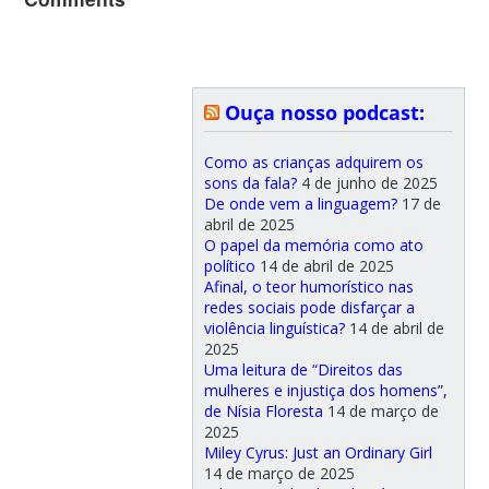
Ouça nosso podcast:
Como as crianças adquirem os
sons da fala?
4 de junho de 2025
De onde vem a linguagem?
17 de
abril de 2025
O papel da memória como ato
político
14 de abril de 2025
Afinal, o teor humorístico nas
redes sociais pode disfarçar a
violência linguística?
14 de abril de
2025
Uma leitura de “Direitos das
mulheres e injustiça dos homens”,
de Nísia Floresta
14 de março de
2025
Miley Cyrus: Just an Ordinary Girl
14 de março de 2025