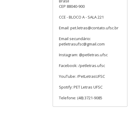
Brasil
CEP 88040-900
CCE - BLOCO A - SALA 221
Email: pet.letras@contato.ufsc.br
Email secundário:
petletrasufsc@gmail.com
Instagram: @petletras.ufsc
Facebook: /petletras.ufsc
YouTube: /PetLetrasUFSC
Spotify: PET Letras UFSC
Telefone: (48) 3721-9085