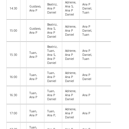
Adriene,
Beatriz,
Ana P
Gustavo,
Ana S,
14:30
Ana P
Daniel,
Ana P
Ana P
Daniel
Tuan
Daniel
Beatriz,
Adriene,
Ana P
Gustavo,
Ana S,
15:00
Ana P
Daniel,
Ana P
Ana P
Daniel
Tuan
Daniel
Beatriz,
Tuan,
Adriene,
Ana P
Tuan,
15:30
Ana S,
Ana P
Daniel,
Ana P
Ana P
Daniel
Tuan
Daniel
Tuan,
Adriene,
Tuan,
Ana P
16:00
Ana P
Ana P
Ana P
Daniel
Daniel
Daniel
Tuan,
Adriene,
Tuan,
16:30
Ana P
Ana P
Ana P
Ana P
Daniel
Daniel
Adriene,
Tuan,
Tuan,
17:00
Ana P
Ana P
Ana P
Ana P,
Daniel
Tuan,