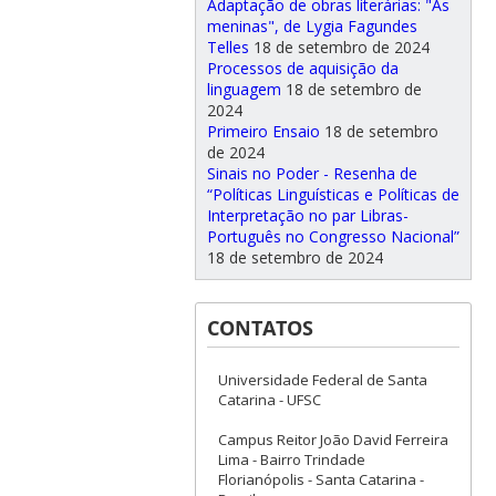
Adaptação de obras literárias: "As
meninas", de Lygia Fagundes
Telles
18 de setembro de 2024
Processos de aquisição da
linguagem
18 de setembro de
2024
Primeiro Ensaio
18 de setembro
de 2024
Sinais no Poder - Resenha de
“Políticas Linguísticas e Políticas de
Interpretação no par Libras-
Português no Congresso Nacional”
18 de setembro de 2024
CONTATOS
Universidade Federal de Santa
Catarina - UFSC
Campus Reitor João David Ferreira
Lima - Bairro Trindade
Florianópolis - Santa Catarina -