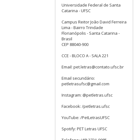
Universidade Federal de Santa
Catarina - UFSC
Campus Reitor João David Ferreira
Lima - Bairro Trindade
Florianópolis - Santa Catarina -
Brasil
CEP 88040-900
CCE - BLOCO A - SALA 221
Email: pet.letras@contato.ufsc.br
Email secundário:
petletrasufsc@gmail.com
Instagram: @petletras.ufsc
Facebook: /petletras.ufsc
YouTube: /PetLetrasUFSC
Spotify: PET Letras UFSC