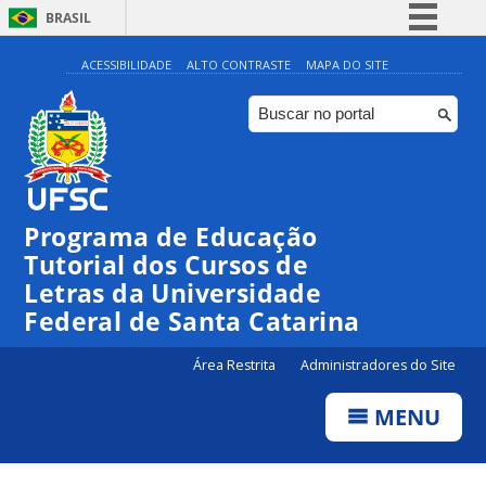
BRASIL
Simplifique!
ACESSIBILIDADE
ALTO CONTRASTE
MAPA DO SITE
Comunica BR
Participe
Acesso à informação
Legislação
Programa de Educação
Canais
Tutorial dos Cursos de
Letras da Universidade
Federal de Santa Catarina
Área Restrita
Administradores do Site
MENU