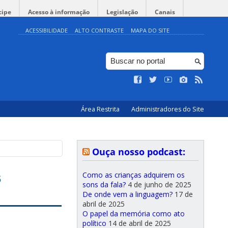
cipe
Acesso à informação
Legislação
Canais
ACESSIBILIDADE
ALTO CONTRASTE
MAPA DO SITE
Área Restrita
Administradores do Site
Ouça nosso podcast:
s
Como as crianças adquirem os
sons da fala?
4 de junho de 2025
De onde vem a linguagem?
17 de
abril de 2025
O papel da memória como ato
político
14 de abril de 2025