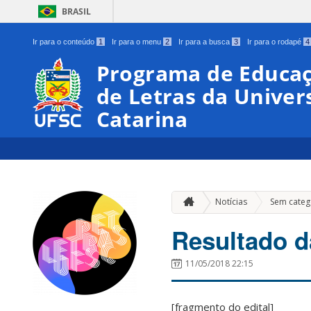
BRASIL
Ir para o conteúdo
1
Ir para o menu
2
Ir para a busca
3
Ir para o rodapé
4
Programa de Educaç
de Letras da Univer
Catarina
Notícias
Sem categ
Resultado d
11/05/2018 22:15
[fragmento do edital]