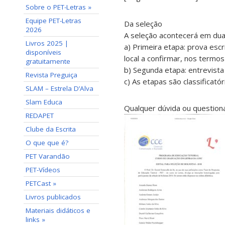
Sobre o PET-Letras »
Equipe PET-Letras
Da seleção
2026
A seleção acontecerá em dua
Livros 2025 |
a) Primeira etapa: prova esc
disponíveis
local a confirmar, nos termos
gratuitamente
b) Segunda etapa: entrevista
Revista Preguiça
c) As etapas são classificatór
SLAM – Estrela D’Alva
Slam Educa
Qualquer dúvida ou questiona
REDAPET
Clube da Escrita
O que que é?
PET Varandão
PET-Vídeos
PETCast »
Livros publicados
Materiais didáticos e
links »