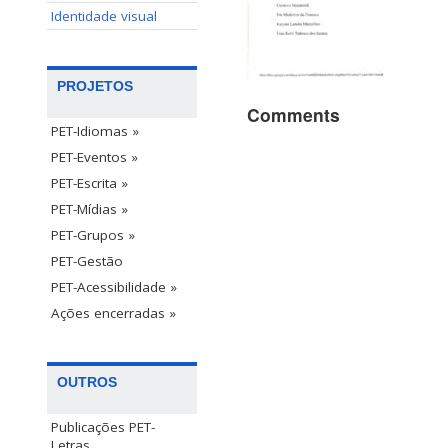
Identidade visual
PROJETOS
Comments
PET-Idiomas »
PET-Eventos »
PET-Escrita »
PET-Mídias »
PET-Grupos »
PET-Gestão
PET-Acessibilidade »
Ações encerradas »
OUTROS
Publicações PET-
Letras