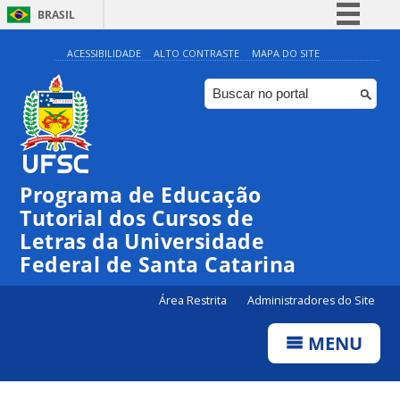
BRASIL
Simplifique!
ACESSIBILIDADE
ALTO CONTRASTE
MAPA DO SITE
Comunica BR
Participe
Acesso à informação
Legislação
Programa de Educação
Canais
Tutorial dos Cursos de
Letras da Universidade
Federal de Santa Catarina
Área Restrita
Administradores do Site
MENU