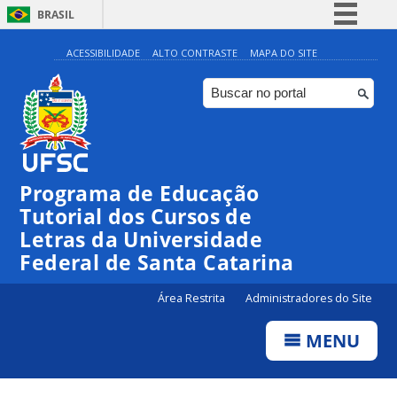
BRASIL
Simplifique!
ACESSIBILIDADE
ALTO CONTRASTE
MAPA DO SITE
Comunica BR
Participe
Acesso à informação
Legislação
Programa de Educação
Canais
Tutorial dos Cursos de
Letras da Universidade
Federal de Santa Catarina
Área Restrita
Administradores do Site
MENU