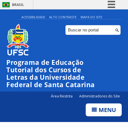
BRASIL
Simplifique!
ACESSIBILIDADE
ALTO CONTRASTE
MAPA DO SITE
Comunica BR
Participe
Acesso à informação
Legislação
Programa de Educação
Canais
Tutorial dos Cursos de
Letras da Universidade
Federal de Santa Catarina
Área Restrita
Administradores do Site
MENU