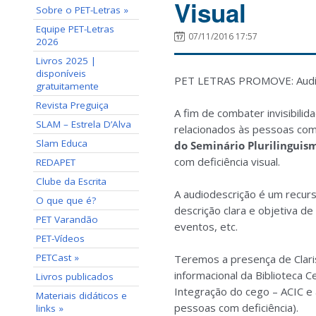
Visual
Sobre o PET-Letras »
Equipe PET-Letras
07/11/2016 17:57
2026
Livros 2025 |
disponíveis
PET LETRAS PROMOVE: Audiode
gratuitamente
Revista Preguiça
A fim de combater invisibili
SLAM – Estrela D’Alva
relacionados às pessoas com
Slam Educa
do Seminário Plurilinguism
com deficiência visual.
REDAPET
Clube da Escrita
A audiodescrição é um recurso
O que que é?
descrição clara e objetiva d
PET Varandão
eventos, etc.
PET-Vídeos
PETCast »
Teremos a presença de Claris
informacional da Biblioteca 
Livros publicados
Integração do cego – ACIC e a
Materiais didáticos e
pessoas com deficiência).
links »