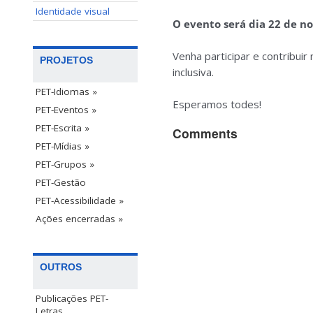
Identidade visual
O evento será dia 22 de no
Venha participar e contribui
PROJETOS
inclusiva.
PET-Idiomas »
Esperamos todes!
PET-Eventos »
PET-Escrita »
Comments
PET-Mídias »
PET-Grupos »
PET-Gestão
PET-Acessibilidade »
Ações encerradas »
OUTROS
Publicações PET-
Letras