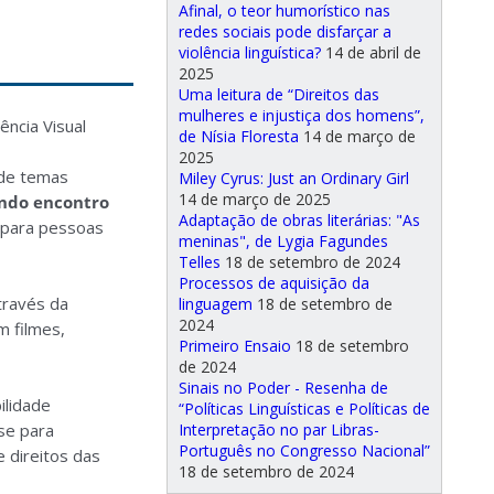
Afinal, o teor humorístico nas
redes sociais pode disfarçar a
violência linguística?
14 de abril de
2025
Uma leitura de “Direitos das
mulheres e injustiça dos homens”,
ncia Visual
de Nísia Floresta
14 de março de
2025
 de temas
Miley Cyrus: Just an Ordinary Girl
14 de março de 2025
ndo
encontro
Adaptação de obras literárias: "As
e para pessoas
meninas", de Lygia Fagundes
Telles
18 de setembro de 2024
Processos de aquisição da
través da
linguagem
18 de setembro de
2024
m filmes,
Primeiro Ensaio
18 de setembro
de 2024
Sinais no Poder - Resenha de
ilidade
“Políticas Linguísticas e Políticas de
Interpretação no par Libras-
se para
Português no Congresso Nacional”
e direitos das
18 de setembro de 2024