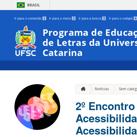
BRASIL
Ir para o conteúdo
1
Ir para o menu
2
Ir para a busca
3
Ir para o rodapé
4
Programa de Educaç
de Letras da Univer
Catarina
Notícias
Sem categ
2º Encontro
Acessibilida
Acessibilid