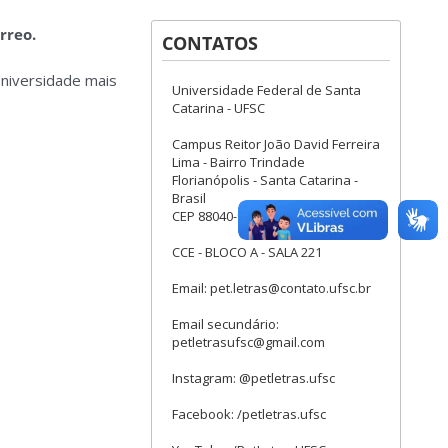
rreo.
CONTATOS
Universidade mais
Universidade Federal de Santa
Catarina - UFSC
Campus Reitor João David Ferreira
Lima - Bairro Trindade
Florianópolis - Santa Catarina -
Brasil
CEP 88040-900
CCE - BLOCO A - SALA 221
Email: pet.letras@contato.ufsc.br
Email secundário:
petletrasufsc@gmail.com
Instagram: @petletras.ufsc
Facebook: /petletras.ufsc