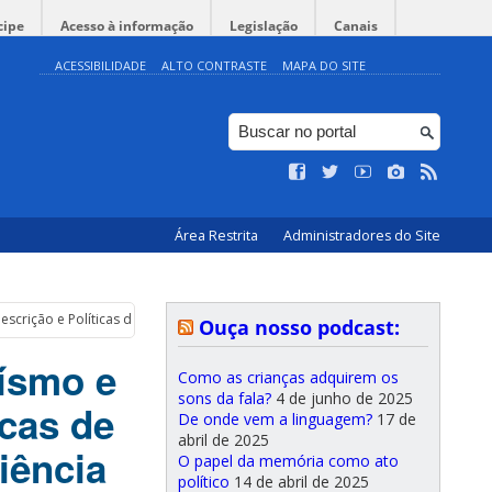
cipe
Acesso à informação
Legislação
Canais
ACESSIBILIDADE
ALTO CONTRASTE
MAPA DO SITE
Área Restrita
Administradores do Site
escrição e Políticas de Acessibilidade para Pessoas com Deficiência Visual
Ouça nosso podcast:
uísmo e
Como as crianças adquirem os
sons da fala?
4 de junho de 2025
icas de
De onde vem a linguagem?
17 de
abril de 2025
iência
O papel da memória como ato
político
14 de abril de 2025